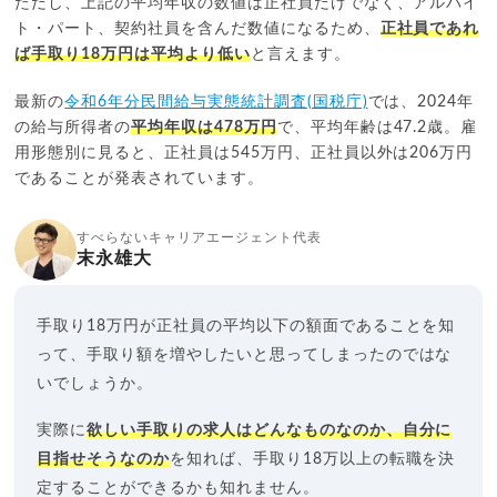
ただし、上記の平均年収の数値は正社員だけでなく、アルバイ
ト・パート、契約社員を含んだ数値になるため、
正社員であれ
ば手取り18万円は平均より低い
と言えます。
最新の
令和6年分民間給与実態統計調査(国税庁)
では、2024年
の給与所得者の
平均年収は478万円
で、平均年齢は47.2歳。雇
用形態別に見ると、正社員は545万円、正社員以外は206万円
であることが発表されています。
すべらないキャリアエージェント代表
末永雄大
手取り18万円が正社員の平均以下の額面であることを知
って、手取り額を増やしたいと思ってしまったのではな
いでしょうか。
実際に
欲しい手取りの求人はどんなものなのか、自分に
目指せそうなのか
を知れば、手取り18万以上の転職を決
定することができるかも知れません。