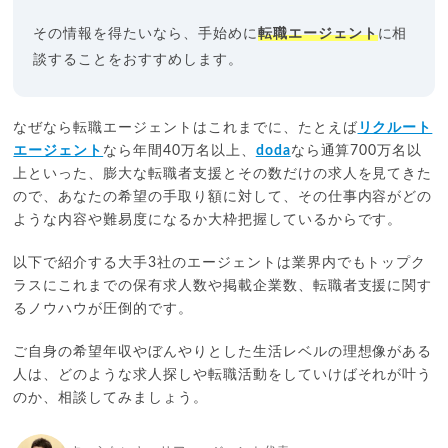
その情報を得たいなら、手始めに
転職エージェント
に相
談することをおすすめします。
なぜなら転職エージェントはこれまでに、たとえば
リクルート
エージェント
なら年間40万名以上、
doda
なら通算700万名以
上といった、膨大な転職者支援とその数だけの求人を見てきた
ので、あなたの希望の手取り額に対して、その仕事内容がどの
ような内容や難易度になるか大枠把握しているからです。
以下で紹介する大手3社のエージェントは業界内でもトップク
ラスにこれまでの保有求人数や掲載企業数、転職者支援に関す
るノウハウが圧倒的です。
ご自身の希望年収やぼんやりとした生活レベルの理想像がある
人は、どのような求人探しや転職活動をしていけばそれが叶う
のか、相談してみましょう。