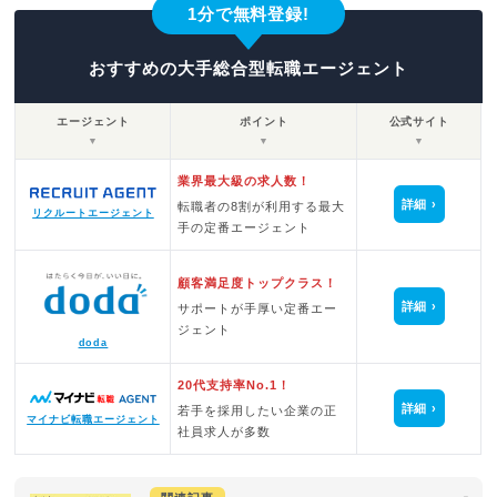
1分で無料登録!
おすすめの大手総合型転職エージェント
エージェント
ポイント
公式サイト
▼
▼
▼
業界最大級の求人数！
詳細
転職者の8割が利用する最大
リクルートエージェント
手の定番エージェント
顧客満足度トップクラス！
詳細
サポートが手厚い定番エー
ジェント
doda
20代支持率No.1！
詳細
若手を採用したい企業の正
マイナビ転職エージェント
社員求人が多数