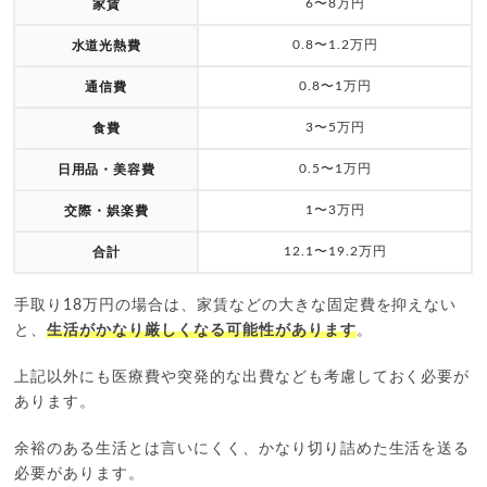
6〜8万円
家賃
0.8〜1.2万円
水道光熱費
0.8〜1万円
通信費
3〜5万円
食費
0.5〜1万円
日用品・美容費
1〜3万円
交際・娯楽費
12.1〜19.2万円
合計
手取り18万円の場合は、家賃などの大きな固定費を抑えない
と、
生活がかなり厳しくなる可能性があります
。
上記以外にも医療費や突発的な出費なども考慮しておく必要が
あります。
余裕のある生活とは言いにくく、かなり切り詰めた生活を送る
必要があります。