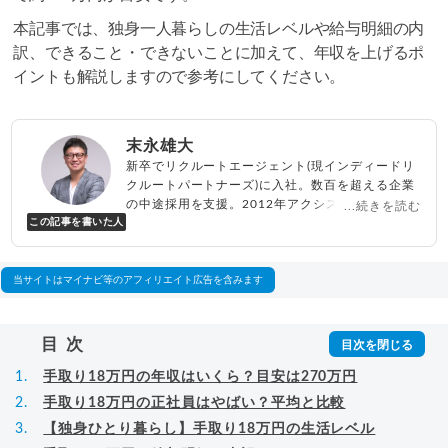
本記事では、独身一人暮らしの生活レベルや給与明細の内
訳、できること・できないことに加えて、年収を上げるポ
イントも解説しますので参考にしてください。
末永雄大
新卒でリクルートエージェント(現インディードリ
クルートパートナーズ)に入社。数百を超える企業
の中途採用を支援。2012年アクシス(株)設立、代
...続きを読む
この記事を書いた人
表取締役兼転職エージェントとして人材紹介サー
ビスを展開しながら、年間数百人以上のキャリア
相談に乗る。Youtubeチャンネル「
末永雄大 / す
べらない転職エージェント
」の総再生回数は2,000
当サイトはマイナビ等のアフィリエイト広告を含みます
万回以上。著書「
成功する転職面接
」「
キャリア
ロジック
」
▸
詳細プロフィール
（
amazon
）
目次
手取り18万円の年収はいくら？目安は270万円
手取り18万円の正社員はやばい？平均と比較
【独身ひとり暮らし】手取り18万円の生活レベル