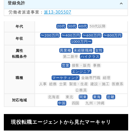
登録免許
労働者派遣事業：
派13-305507
20代
30代
40代
50代以降
年代
〜200万円
〜400万円
〜600万円
〜800万円
年収
1000万円〜
異業種
未経験職種
女性
属性
転職条件
第二新卒
ハイクラス
営業
接客・販売
事務
エンジニア
職種
マーケティング
金融専門職
経理
人事
総務
士業
製造・生産
建設・施工
医療系
公務員
北海道
東北
関東
東海
近畿
対応地域
中国
四国
九州・沖縄
現役転職エージェントから見たマーキャリ