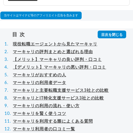
ビスを展開しながら、年間数百人以上のキャリア
相談に乗る。Youtubeチャンネル「
末永雄大 / す
べらない転職エージェント
」の総再生回数は2,000
当サイトはマイナビ等のアフィリエイト広告を含みます
万回以上。著書「
成功する転職面接
」「
キャリア
ロジック
」
▸
詳細プロフィール
（
amazon
）
目次
現役転職エージェントから見たマーキャリ
マーキャリの評判まとめと選ばれる理由
【メリット】マーキャリ️の良い評判・口コミ
【デメリット】マーキャリの悪い評判・口コミ
マーキャリがおすすめの人
マーキャリの利用者データ
マーキャリと主要転職支援サービス3社との比較
マーキャリとIT特化支援サービス3社との比較
マーキャリの利用の流れ・使い方
マーキャリを賢く使うコツ
マーキャリを利用する際によくある質問
マーキャリ利用者の口コミ一覧