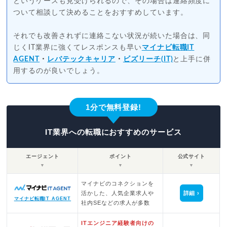
というケースも見受けられるので、その場合は連絡頻度に
ついて相談して決めることをおすすめしています。
それでも改善されずに連絡こない状況が続いた場合は、同
じくIT業界に強くてレスポンスも早い
マイナビ転職IT
AGENT
・
レバテックキャリア
・
ビズリーチ(IT)
と上手に併
用するのが良いでしょう。
1分で無料登録!
IT業界への転職におすすめのサービス
エージェント
ポイント
公式サイト
▼
▼
▼
マイナビのコネクションを
活かした、人気企業求人や
詳細
マイナビ転職IT AGENT
社内SEなどの求人が多数
ITエンジニア経験者向けの