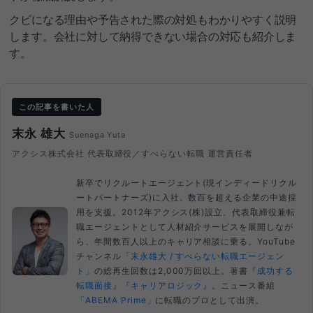
クビになる理由や予告された際の対処もわかりやすく説明
します。会社に対して納得できない場合の対応も紹介しま
す。
この記事を書いた人
末永 雄大
Suenaga Yuta
アクシス株式会社 代表取締役／すべらない転職 運営責任者
新卒でリクルートエージェント(現インディードリクル
ートパートナーズ)に入社。数百を超える企業の中途採
用を支援。2012年アクシス(株)設立、代表取締役兼転
職エージェントとして人材紹介サービスを展開しなが
ら、年間数百人以上のキャリア相談に乗る。YouTube
チャンネル
「末永雄大 / すべらない転職エージェン
ト」
の総再生回数は2,000万回以上。著書
『成功する
転職面接』
『キャリアロジック』
。ニュース番組
「ABEMA Prime」
に転職のプロとして出演。