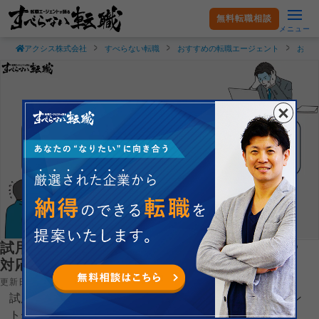
無料転職相談
メニュー
アクシス株式会社
すべらない転職
おすすめの転職エージェント
おす
試用期間中に解雇される？クビになる理由や
対応について徹底解説
更新日：2026.04.21
試用期間中に解雇されるのかについて現役転職エージェン
トが徹底解説します。