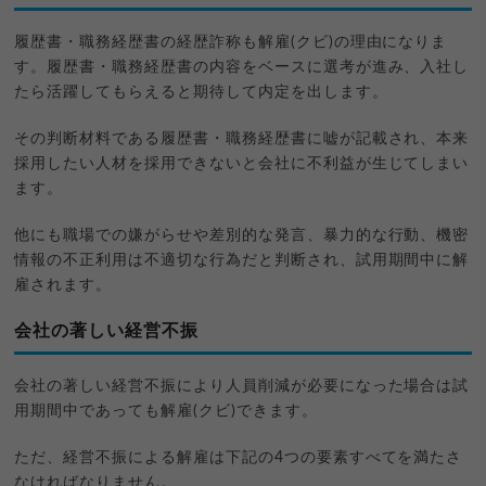
履歴書・職務経歴書の経歴詐称も解雇(クビ)の理由になりま
す。履歴書・職務経歴書の内容をベースに選考が進み、入社し
たら活躍してもらえると期待して内定を出します。
その判断材料である履歴書・職務経歴書に嘘が記載され、本来
採用したい人材を採用できないと会社に不利益が生じてしまい
ます。
他にも職場での嫌がらせや差別的な発言、暴力的な行動、機密
情報の不正利用は不適切な行為だと判断され、試用期間中に解
雇されます。
会社の著しい経営不振
会社の著しい経営不振により人員削減が必要になった場合は試
用期間中であっても解雇(クビ)できます。
ただ、経営不振による解雇は下記の4つの要素すべてを満たさ
なければなりません。