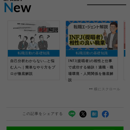
N
ew
転職活動の基礎知識
転職活動の基礎知識
自己分析わからない…と悩
INFJ(提唱者)の相性と仕事
社
む人へ｜簡単なやり方をプ
で成功する秘訣！適職・職
受
ロが徹底解説
場環境・人間関係を徹底解
る
説
横にスクロール
この記事をシェアする