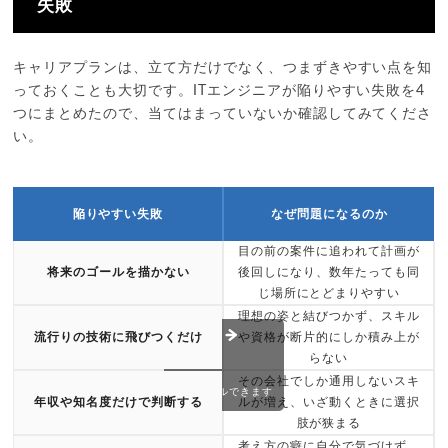
失敗
キャリアプランは、立て方だけでなく、つまずきやすい点を知
っておくことも大切です。ITエンジニアが陥りやすい失敗を4
つにまとめたので、当てはまっていないか確認してみてくださ
い。
陥りやすい失敗
なぜ問題になるのか
目の前の案件に追われて計画が
将来のゴールを描かない
後回しになり、数年たっても同
じ場所にとどまりやすい
理想の姿と結びつかず、スキル
流行りの技術に飛びつくだけ
や資格が断片的にしか積み上が
らない
その会社でしか通用しないスキ
スクロールできます
年収や知名度だけで判断する
ルが増え、いざ動くときに選択
肢が狭まる
考え方の癖に自分で気づけず、