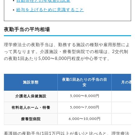
日勤専任との年収差の試算
給与を上げるために意識すること
夜勤手当の平均相場
理学療法士の夜勤手当は、勤務する施設の種類や雇用形態によ
って異なります。介護施設・療養型病院での相場は、2交代制
の夜勤1回あたり5,000〜8,000円程度が中心帯です。
夜勤1回あたりの手当の目
施設形態
月の夜
安
5,000〜8,000円
介護老人保健施設
5,000〜7,000円
有料老人ホーム・特養
6,000〜10,000円
療養型病院
看護師の夜勤手当(1回1万円以上が多い)と比べると、理学療法