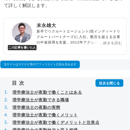
て詳しく解説します。
末永雄大
新卒でリクルートエージェント(現インディードリ
クルートパートナーズ)に入社。数百を超える企業
の中途採用を支援。2012年アクシス(株)設立、代
...続きを読む
この記事を書いた人
表取締役兼転職エージェントとして人材紹介サー
ビスを展開しながら、年間数百人以上のキャリア
相談に乗る。Youtubeチャンネル「
末永雄大 / す
べらない転職エージェント
」の総再生回数は2,000
当サイトはマイナビ等のアフィリエイト広告を含みます
万回以上。著書「
成功する転職面接
」「
キャリア
ロジック
」
▸
詳細プロフィール
（
amazon
）
目次
理学療法士が夜勤で働くことはある
理学療法士が夜勤できる職場
理学療法士の夜勤の実態
理学療法士が夜勤で働くメリット
理学療法士が夜勤で働くデメリットと注意点