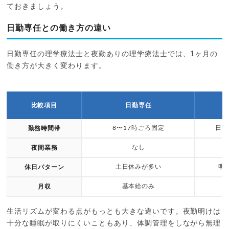
ておきましょう。
日勤専任との働き方の違い
日勤専任の理学療法士と夜勤ありの理学療法士では、1ヶ月の
働き方が大きく変わります。
比較項目
日勤専任
8〜17時ごろ固定
日勤
勤務時間帯
なし
介
夜間業務
土日休みが多い
明
休日パターン
基本給のみ
月収
生活リズムが変わる点がもっとも大きな違いです。夜勤明けは
十分な睡眠が取りにくいこともあり、体調管理をしながら無理