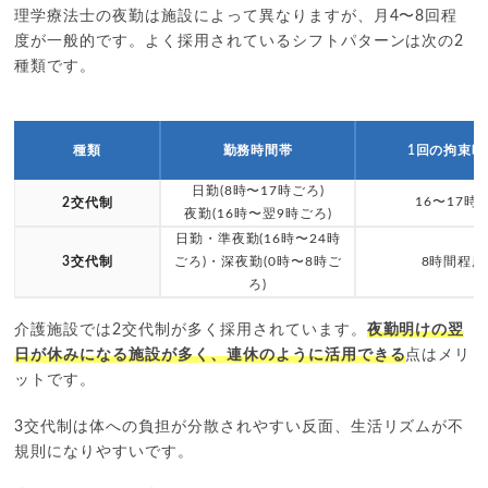
理学療法士の夜勤は施設によって異なりますが、月4〜8回程
度が一般的です。よく採用されているシフトパターンは次の2
種類です。
種類
勤務時間帯
1回の拘束時
日勤(8時〜17時ごろ)
16〜17時
2交代制
夜勤(16時〜翌9時ごろ)
日勤・準夜勤(16時〜24時
3交代制
ごろ)・深夜勤(0時〜8時ご
8時間程度
ろ)
介護施設では2交代制が多く採用されています。
夜勤明けの翌
日が休みになる施設が多く、連休のように活用できる
点はメリ
ットです。
3交代制は体への負担が分散されやすい反面、生活リズムが不
規則になりやすいです。