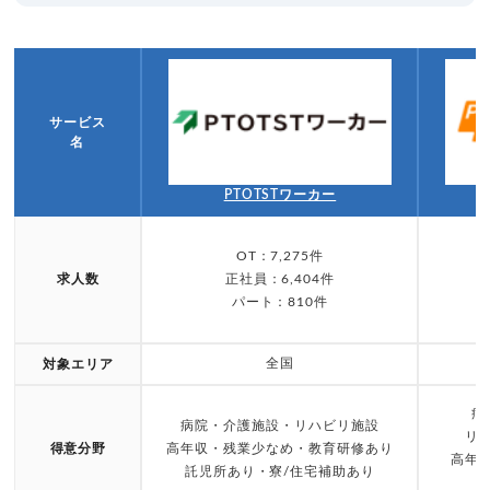
サービス
名
PTOTSTワーカー
OT：7,275件
求人数
正社員：6,404件
パート：810件
全国
対象エリア
病
病院・介護施設・リハビリ施設
リ
得意分野
高年収・残業少なめ・教育研修あり
高年
託児所あり・寮/住宅補助あり