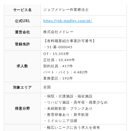
ジョブメドレー作業療法士
サービス名
https://job-medley.com/ot/
公式URL
株式会社メドレー
運営会社
【有料職業紹介事業許可番号】
登録免許
・51-募-000045
OT：15,353件
正社員：10,449件
求人数
契約社員：417件
パート・バイト：4,482件
業務委託：192件
全国
対象エリア
・病院・介護施設・福祉施設
・リハビリ施設・高年収・残業少なめ
得意分野
・未経験歓迎・ブランクあり
・教育研修あり・新卒歓迎
・ミドルシニア活躍
・幅広いニーズに合う求人を保有