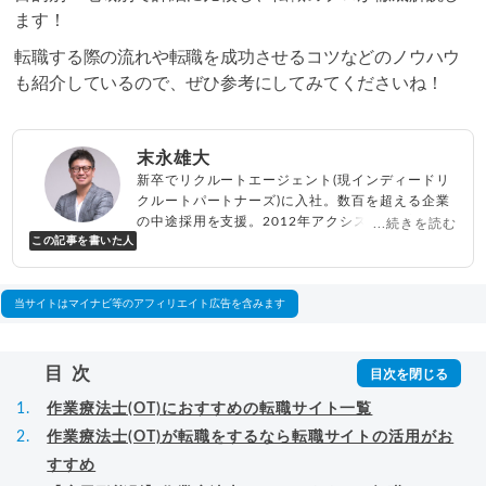
ます！
転職する際の流れや転職を成功させるコツなどのノウハウ
も紹介しているので、ぜひ参考にしてみてくださいね！
末永雄大
新卒でリクルートエージェント(現インディードリ
クルートパートナーズ)に入社。数百を超える企業
の中途採用を支援。2012年アクシス(株)設立、代
...続きを読む
この記事を書いた人
表取締役兼転職エージェントとして人材紹介サー
ビスを展開しながら、年間数百人以上のキャリア
相談に乗る。Youtubeチャンネル「
末永雄大 / す
べらない転職エージェント
」の総再生回数は2,000
当サイトはマイナビ等のアフィリエイト広告を含みます
万回以上。著書「
成功する転職面接
」「
キャリア
ロジック
」
▸
詳細プロフィール
（
amazon
）
目次
作業療法士(OT)におすすめの転職サイト一覧
作業療法士(OT)が転職をするなら転職サイトの活用がお
すすめ