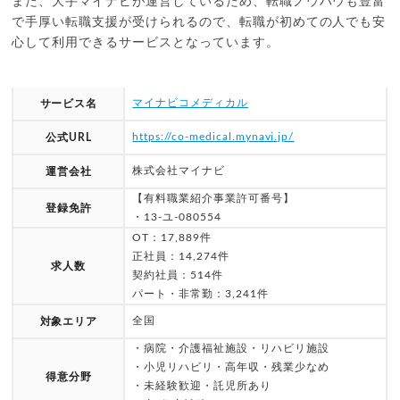
また、大手マイナビが運営しているため、転職ノウハウも豊富
で手厚い転職支援が受けられるので、転職が初めての人でも安
心して利用できるサービスとなっています。
マイナビコメディカル
サービス名
https://co-medical.mynavi.jp/
公式URL
株式会社マイナビ
運営会社
【有料職業紹介事業許可番号】
登録免許
・13-ユ-080554
OT：17,889件
正社員：14,274件
求人数
契約社員：514件
パート・非常勤：3,241件
全国
対象エリア
・病院・介護福祉施設・リハビリ施設
・小児リハビリ・高年収・残業少なめ
得意分野
・未経験歓迎・託児所あり