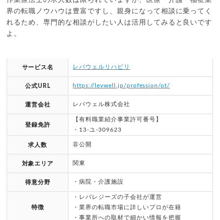
作業療法士の求人数は限られていますが、医療・介護・福祉業
界の転職ノウハウは豊富ですし、親身になって相談に乗ってく
れるため、専門的な相談がしたい人は活用してみると良いです
よ。
レバウェルリハビリ
サービス名
https://levwell.jp/profession/ot/
公式URL
レバウェル株式会社
運営会社
【有料職業紹介事業許可番号】
登録免許
・13-ユ-309623
非公開
求人数
関東
対象エリア
・病院・介護施設
得意分野
・レバレジーズの子会社が運営
特徴
・業界の転職市場に詳しいプロが在籍
・事業所への取材で細かい情報を把握