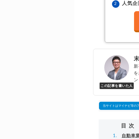
人気企
新
を
ン
この記事を書いた人
Y
万
▸
当サイトはマイナビ等の
目次
自動車