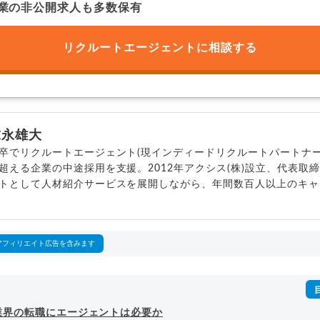
業の非公開求人も多数保有
リクルートエージェントに
相談する
末永雄大
卒でリクルートエージェント(現インディードリクルートパートナー
超える企業の中途採用を支援。2012年アクシス(株)設立、代表取
トとして人材紹介サービスを展開しながら、年間数百人以上のキャ
outubeチャンネル「
末永雄大 / すべらない転職エージェント
」の総
回以上。著書「
成功する転職面接
」「
キャリアロジック
」
詳細プロフィール
（
amazon
）
アフィリエイト広告を含みます
業界の転職にエージェントは必要か