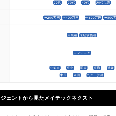
20代
30代
40代
50代以降
〜200万円
〜400万円
〜600万円
〜800
異業種
未経験職種
エンジニア
北海道
東北
関東
東海
近畿
中国
四国
九州・沖縄
ージェントから見たメイテックネクスト