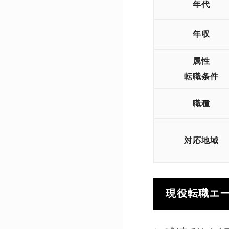
年代
年収
属性
転職条件
職種
対応地域
現役転職エ