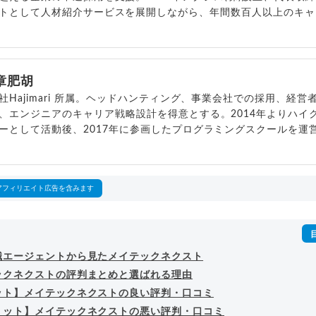
トとして人材紹介サービスを展開しながら、年間数百人以上のキャ
outubeチャンネル「
末永雄大 / すべらない転職エージェント
」の総
回以上。著書「
成功する転職面接
」「
キャリアロジック
」
詳細プロフィール
（
amazon
）
章肥胡
社Hajimari 所属。ヘッドハンティング、事業会社での採用、経
、エンジニアのキャリア戦略設計を得意とする。2014年よりハイ
ーとして活動後、2017年に参画したプログラミングスクールを運
ンジニアの人材紹介部門をゼロから立ち上げる。その後会社を2社設
Hajimariに参画。
プロフィール
アフィリエイト広告を含みます
職エージェントから見たメイテックネクスト
ックネクストの評判まとめと選ばれる理由
ット】メイテックネクストの良い評判・口コミ
リット】メイテックネクストの悪い評判・口コミ