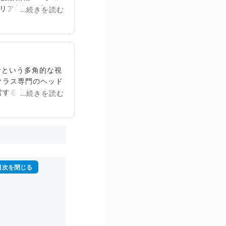
リア相談に乗る。
...続きを読む
再生回数は2,000
営者という多角的な視
クラス専門のヘッド
営する事業会社にお
...続きを読む
立。2024年より