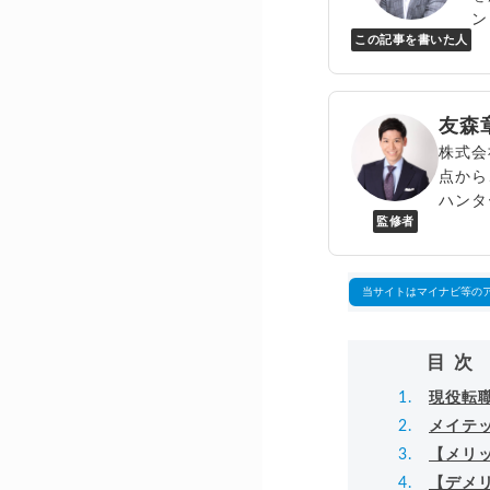
ン
この記事を書いた人
Y
万
▸
友森
株式会
点から
ハンタ
監修者
いてエ
株式会社
▸
詳細
当サイトはマイナビ等の
目次
現役転
メイテ
【メリ
【デメ