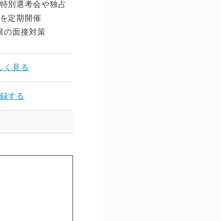
特別選考会や独占
実現
を定期開催
・企業別の対策に強いため内定
限の面接対策
率が高い
しく見る
詳しく見る
録する
登録する