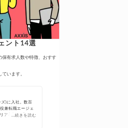
ェント14選
の保有求人数や特徴、おすす
しています。
ズ)に入社。数百
締役兼転職エージェ
リア相談に乗る。
...続きを読む
再生回数は2,000