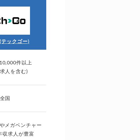
o(テックゴー)
レバテックキャリア
0,000件以上
公開求人数：52,700件
開求人を含む)
非公開求人数：なし
全国
関東・関西
・IT転職の専門家が手厚く転職
ルやメガベンチャー
を支援
年収求人が豊富
・3人に2人が年収70万円UPを