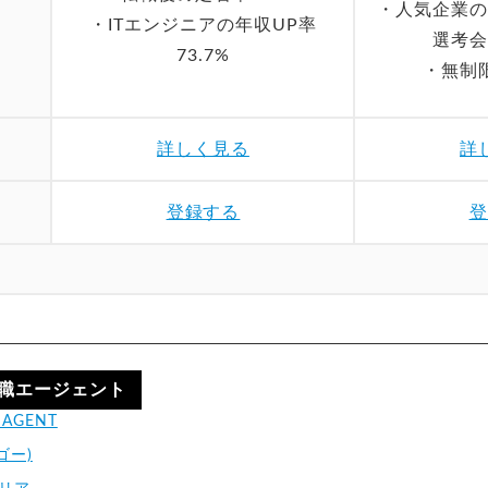
・人気企業の
・ITエンジニアの年収UP率
選考会
73.7%
・無制
詳しく見る
詳
登録する
登
職エージェント
AGENT
ゴー)