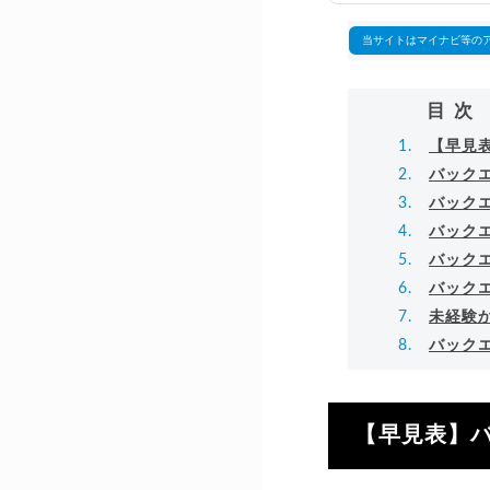
▸
当サイトはマイナビ等の
目次
【早見
バック
バック
バック
バック
バック
未経験
バック
【早見表】