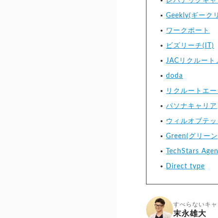
レバテックキャ
Geekly(ギーク
ワークポート
ビズリーチ(IT)
JACリクルート
doda
リクルートエージ
パソナキャリア
ウィルオブテッ
Green(グリーン
TechStars Agen
Direct type
すべらないキャ
末永雄大