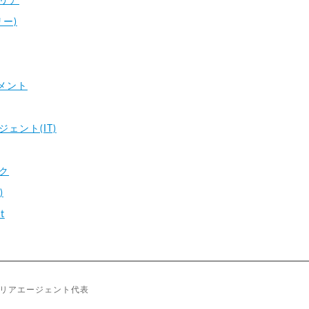
リア
リー)
メント
ェント(IT)
ク
)
t
リアエージェント代表