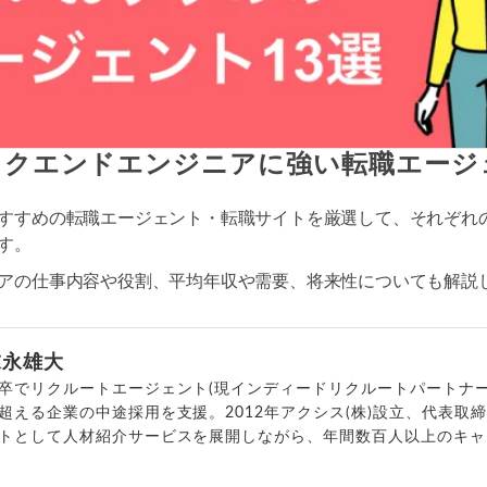
バックエンドエンジニアに強い転職エージ
すすめの転職エージェント・転職サイトを厳選して、それぞれ
す。
アの仕事内容や役割、平均年収や需要、将来性についても解説
末永雄大
卒でリクルートエージェント(現インディードリクルートパートナー
超える企業の中途採用を支援。2012年アクシス(株)設立、代表取
トとして人材紹介サービスを展開しながら、年間数百人以上のキャ
outubeチャンネル「
末永雄大 / すべらない転職エージェント
」の総
回以上。著書「
成功する転職面接
」「
キャリアロジック
」