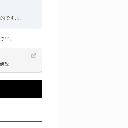
果的ですよ。
ださい。
く解説