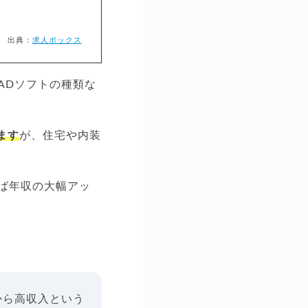
出典：
求人ボックス
ADソフトの種類な
ます
が、住宅や内装
れば年収の大幅アッ
から高収入という