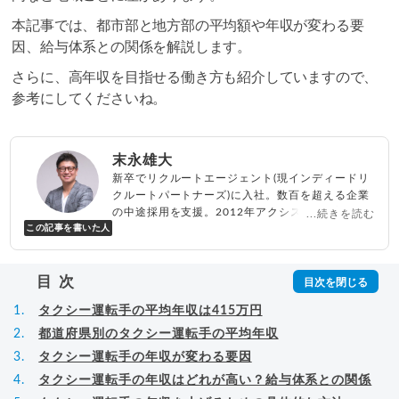
本記事では、都市部と地方部の平均額や年収が変わる要
因、給与体系との関係を解説します。
さらに、高年収を目指せる働き方も紹介していますので、
参考にしてくださいね。
末永雄大
新卒でリクルートエージェント(現インディードリ
クルートパートナーズ)に入社。数百を超える企業
の中途採用を支援。2012年アクシス(株)設立、代
...続きを読む
この記事を書いた人
表取締役兼転職エージェントとして人材紹介サー
ビスを展開しながら、年間数百人以上のキャリア
相談に乗る。Youtubeチャンネル「
末永雄大 / す
目次
べらない転職エージェント
」の総再生回数は2,000
万回以上。著書「
成功する転職面接
」「
キャリア
タクシー運転手の平均年収は415万円
ロジック
」
▸
詳細プロフィール
（
amazon
）
都道府県別のタクシー運転手の平均年収
タクシー運転手の年収が変わる要因
タクシー運転手の年収はどれが高い？給与体系との関係