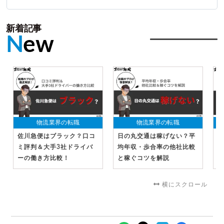
新着記事
N
ew
物流業界の転職
物流業界の転職
佐川急便はブラック？口コ
日の丸交通は稼げない？平
日
ミ評判＆大手3社ドライバ
均年収・歩合率の他社比較
ミ
ーの働き方比較！
と稼ぐコツを解説
社
横にスクロール