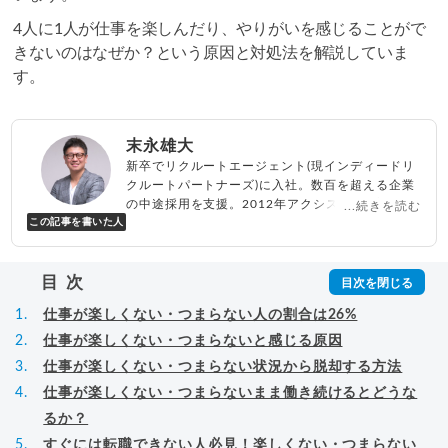
4人に1人が仕事を楽しんだり、やりがいを感じることがで
きないのはなぜか？という原因と対処法を解説していま
す。
末永雄大
新卒でリクルートエージェント(現インディードリ
クルートパートナーズ)に入社。数百を超える企業
の中途採用を支援。2012年アクシス(株)設立、代
...続きを読む
この記事を書いた人
表取締役兼転職エージェントとして人材紹介サー
ビスを展開しながら、年間数百人以上のキャリア
相談に乗る。Youtubeチャンネル「
末永雄大 / す
目次
べらない転職エージェント
」の総再生回数は2,000
万回以上。著書「
成功する転職面接
」「
キャリア
仕事が楽しくない・つまらない人の割合は26%
ロジック
」
▸
詳細プロフィール
（
amazon
）
仕事が楽しくない・つまらないと感じる原因
仕事が楽しくない・つまらない状況から脱却する方法
仕事が楽しくない・つまらないまま働き続けるとどうな
るか？
すぐには転職できない人必見！楽しくない・つまらない