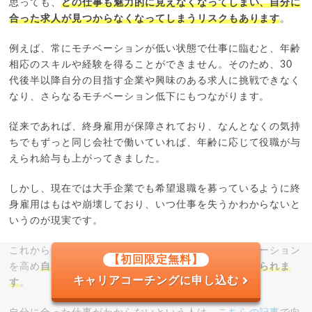
思っても、
どの仕事も魅力的に見えなくなってしまい、自分に
合った求人が見つからなくなってしまうリスクもあります
。
例えば、常にモチベーションが低い状態で仕事に臨むと、年齢
相応のスキルや経験を得ることができません。そのため、30
代後半以降自分の目指す企業や興味のある求人に挑戦できなく
なり、さらなるモチベーション低下にもつながります。
従来であれば、終身雇用が保障されており、なんとなくの気持
ちでもずっと同じ会社で働いていれば、年齢に応じて役職が与
えられ給与も上がってきました。
しかし、現在では大手企業でも希望退職を募っているように終
身雇用はもはや崩壊しており、いつ仕事を失うかわからないと
いうのが現実です。
これからは自分のやりたいことを仕事にして、モチベーション
【初回限定無料】
を高め
自ら主体的にスキルを獲得していくことが求められま
キャリアコーチングに申し込む
す
。