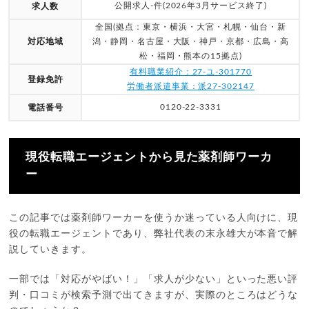
公開求人-件(2026年3月サービス終了)
求人数
全国(拠点：東京・横浜・大宮・札幌・仙台・新
対応地域
潟・静岡・名古屋・大阪・神戸・京都・広島・高
松・福岡・熊本の15拠点)
有料職業紹介：27-ユ-301770
登録免許
労働者派遣事業：派27-302147
0120-22-3331
電話番号
現役転職エージェントから見た薬剤師ワーカ
ー
この記事では薬剤師ワーカーを使うか迷っている人向けに、現
役の転職エージェントであり、弊社代表の末永雄大が本音で解
説していきます。
一部では「対応がやばい！」「求人が少ない」といった悪い評
判・口コミが検索予測で出てきますが、実際のところはどうな