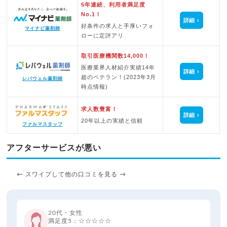
5年連続、利用者満足度
No.1！
詳細
好条件の求人と手厚いフォ
マイナビ薬剤師
ローに定評アリ
取引医療機関数14,000！
医療業界人材紹介実績14年
詳細
超のベテラン！(2023年3月
レバウェル薬剤師
時点情報)
求人数豊富！
詳細
20年以上の実績と信頼
ファルマスタッフ
アフターサービスが悪い
← スワイプして他の口コミを見る →
20代・女性
満足度5：☆☆☆☆☆