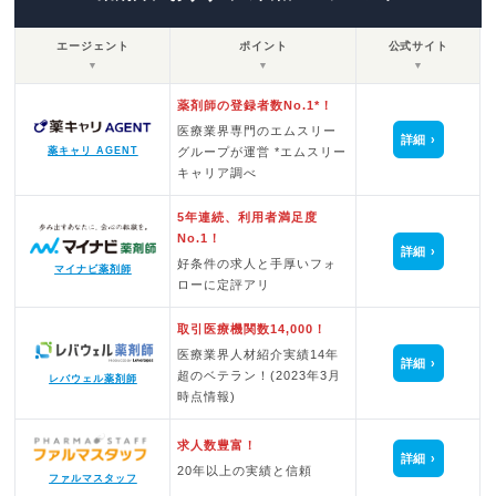
エージェント
ポイント
公式サイト
▼
▼
▼
薬剤師の登録者数No.1*！
医療業界専門のエムスリー
詳細
グループが運営 *エムスリー
薬キャリ AGENT
キャリア調べ
5年連続、利用者満足度
No.1！
詳細
好条件の求人と手厚いフォ
マイナビ薬剤師
ローに定評アリ
取引医療機関数14,000！
医療業界人材紹介実績14年
詳細
超のベテラン！(2023年3月
レバウェル薬剤師
時点情報)
求人数豊富！
詳細
20年以上の実績と信頼
ファルマスタッフ