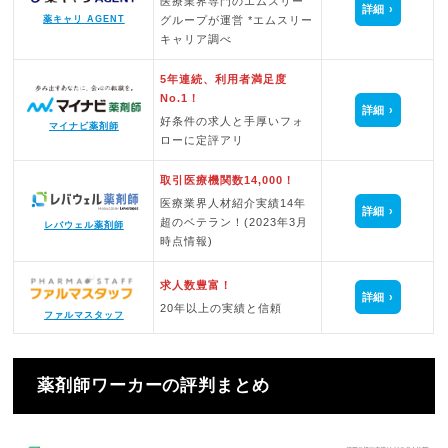
医療業界専門のエムスリー
詳細
グループが運営 *エムスリー
薬キャリ AGENT
キャリア調べ
5年連続、利用者満足度
No.1！
詳細
好条件の求人と手厚いフォ
マイナビ薬剤師
ローに定評アリ
取引医療機関数14,000！
医療業界人材紹介実績14年
詳細
超のベテラン！(2023年3月
レバウェル薬剤師
時点情報)
求人数豊富！
詳細
20年以上の実績と信頼
ファルマスタッフ
薬剤師ワーカーの評判まとめ