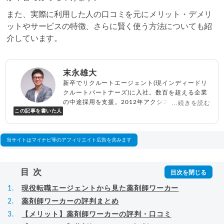
また、実際に利用した人の口コミを元にメリット・デメリ
ットやサービスの特徴、さらに賢く使う方法についても紹
介しています。
末永雄大
新卒でリクルートエージェント(現インディードリ
クルートパートナーズ)に入社。数百を超える企業
の中途採用を支援。2012年アクシス(株)設立、代
...続きを読む
この記事を書いた人
表取締役兼転職エージェントとして人材紹介サー
ビスを展開しながら、年間数百人以上のキャリア
相談に乗る。Youtubeチャンネル「
末永雄大 / す
べらない転職エージェント
」の総再生回数は2,000
当サイトはマイナビ等のアフィリエイト広告を含みます
万回以上。著書「
成功する転職面接
」「
キャリア
ロジック
」
▸
詳細プロフィール
（
amazon
）
目次
現役転職エージェントから見た薬剤師ワーカー
薬剤師ワーカーの評判まとめ
【メリット】薬剤師ワーカーの評判・口コミ