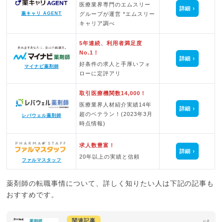
医療業界専門のエムスリー
詳細
グループが運営 *エムスリー
薬キャリ AGENT
キャリア調べ
5年連続、利用者満足度
No.1！
詳細
好条件の求人と手厚いフォ
マイナビ薬剤師
ローに定評アリ
取引医療機関数14,000！
医療業界人材紹介実績14年
詳細
超のベテラン！(2023年3月
レバウェル薬剤師
時点情報)
求人数豊富！
詳細
20年以上の実績と信頼
ファルマスタッフ
薬剤師の転職事情について、詳しく知りたい人は下記の記事も
おすすめです。
関連記事