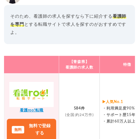
そのため、看護師の求人を探すなら下に紹介する
看護師
を専門
とする転職サイトで求人を探すのがおすすめです
よ。
【青森県】
特徴
看護師の求人数
▶️人気No.1
584件
・利用満足度90%
看護roo!転職
(全国:約24万件)
・サポート歴15年
・累計60万人以上
無料で登録
する