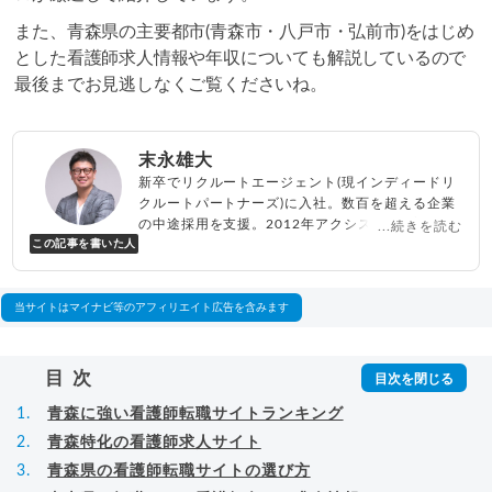
また、青森県の主要都市(青森市・八戸市・弘前市)をはじめ
とした看護師求人情報や年収についても解説しているので
最後までお見逃しなくご覧くださいね。
末永雄大
新卒でリクルートエージェント(現インディードリ
クルートパートナーズ)に入社。数百を超える企業
の中途採用を支援。2012年アクシス(株)設立、代
...続きを読む
この記事を書いた人
表取締役兼転職エージェントとして人材紹介サー
ビスを展開しながら、年間数百人以上のキャリア
相談に乗る。Youtubeチャンネル「
末永雄大 / す
べらない転職エージェント
」の総再生回数は2,000
当サイトはマイナビ等のアフィリエイト広告を含みます
万回以上。著書「
成功する転職面接
」「
キャリア
ロジック
」
▸
詳細プロフィール
（
amazon
）
目次
青森に強い看護師転職サイトランキング
青森特化の看護師求人サイト
青森県の看護師転職サイトの選び方