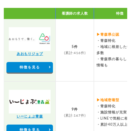
看護師の求人数
特徴
▶青森県公認
・青森特化
5件
・地域に根差した中
(累計:416件)
多数
あおもりジョブ
・青森県の暮らしに
情報も
特徴を見る
▶地域密着型
・青森特化
9件
・施設情報が充実
(累計:167件)
いーじょぶ青森
・LINEで気軽に相
・累計40万人以上
特徴を見る