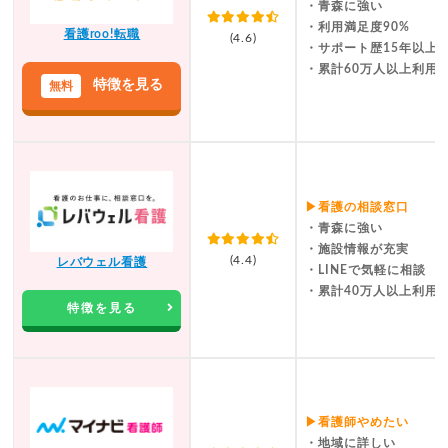
・青森に強い
・利用満足度90%
看護roo!転職
(4.6)
・サポート歴15年以上
・累計60万人以上利用
特徴を見る
▶看護の相談窓口
・青森に強い
・施設情報が充実
(4.4)
レバウェル看護
・LINEで気軽に相談
・累計40万人以上利用
特徴を見る
▶看護師やめたい
・地域に詳しい