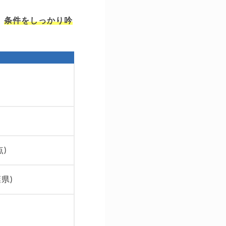
、
条件をしっかり吟
点)
県)