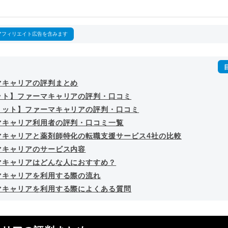
outubeチャンネル「
末永雄大 / すべらない転職エージェント
」の総
回以上。著書「
成功する転職面接
」「
キャリアロジック
」
詳細プロフィール
（
amazon
）
アフィリエイト広告を含みます
マキャリアの評判まとめ
ット】ファーマキャリアの評判・口コミ
リット】ファーマキャリアの評判・口コミ
マキャリア利用者の評判・口コミ一覧
マキャリアと薬剤師特化の転職支援サービス4社の比較
マキャリアのサービス内容
マキャリアはどんな人におすすめ？
マキャリアを利用する際の流れ
マキャリアを利用する際によくある質問