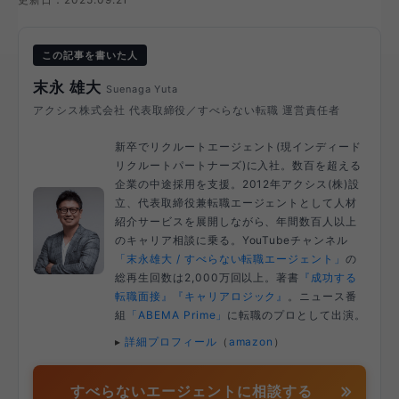
この記事を書いた人
末永 雄大
Suenaga Yuta
アクシス株式会社 代表取締役／すべらない転職 運営責任者
新卒でリクルートエージェント(現インディード
リクルートパートナーズ)に入社。数百を超える
企業の中途採用を支援。2012年アクシス(株)設
立、代表取締役兼転職エージェントとして人材
紹介サービスを展開しながら、年間数百人以上
のキャリア相談に乗る。YouTubeチャンネル
「末永雄大 / すべらない転職エージェント」
の
総再生回数は2,000万回以上。著書
『成功する
転職面接』
『キャリアロジック』
。ニュース番
組
「ABEMA Prime」
に転職のプロとして出演。
▸
詳細プロフィール
（
amazon
）
すべらないエージェントに相談する