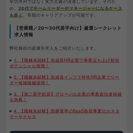
年功序列ではなく実力主義が浸透しています。そのた
め、
20代でチームリーダーやマネージャーになるケース
も多く
、早期のキャリアアップが可能です。
【営業職／20〜30代若手向け】厳選シークレット
求人情報
弊社独自の超優良求人をご紹介いたします。
1. 【職種未経験】急成長HR企業で事業立ち上げ担当
ポテンシャル採用！
2. 【職種未経験】急成長インフラ特化HR企業でリー
ダー候補積極採用！
3. 【第二新卒歓迎】グローバル企業の事業責任者候補
を急募！
4. 【職種未経験】医療業界のSaaS新規事業のカスタ
マーサクセス