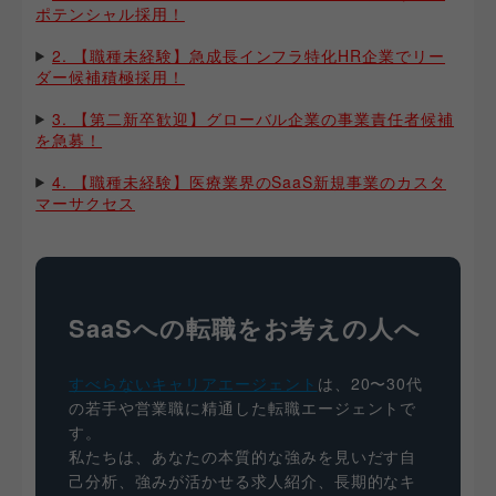
ポテンシャル採用！
2. 【職種未経験】急成長インフラ特化HR企業でリー
ダー候補積極採用！
3. 【第二新卒歓迎】グローバル企業の事業責任者候補
を急募！
4. 【職種未経験】医療業界のSaaS新規事業のカスタ
マーサクセス
SaaSへの転職をお考えの人へ
すべらないキャリアエージェント
は、20〜30代
の若手や営業職に精通した転職エージェントで
す。
私たちは、あなたの本質的な強みを見いだす自
己分析、強みが活かせる求人紹介、長期的なキ