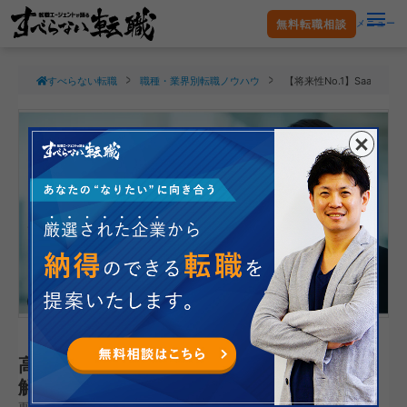
無料転職相談
メニュー
すべらない転職
職種・業界別転職ノウハウ
【将来性No.1】SaaS
【将来性No.1】SaaS営業の市場価値は
高い？キャリアパスと年収について徹底
解説！
更新日：2025.09.21