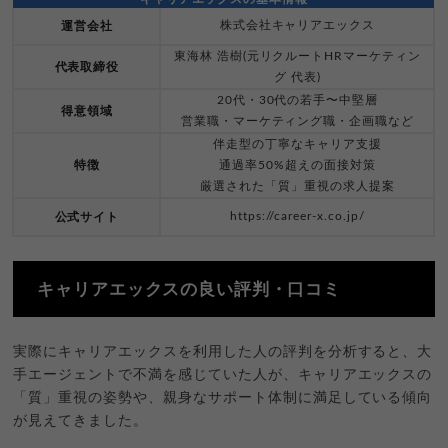
株式会社キャリアエックス
運営会社
東海林 浩樹(元リクルートHRマーケティン
代表取締役
グ 代表)
20代・30代の若手〜中堅層
得意領域
営業職・マーケティング職・企画職など
伴走型の丁寧なキャリア支援
特徴
通過率50%超えの面接対策
厳選された「質」重視の求人提案
https://career-x.co.jp/
公式サイト
キャリアエックスの良い評判・口コミ
実際にキャリアエックスを利用した人の評判を分析すると、大
手エージェントで不満を感じていた人が、キャリアエックスの
「質」重視の姿勢や、親身なサポート体制に満足している傾向
が見えてきました。