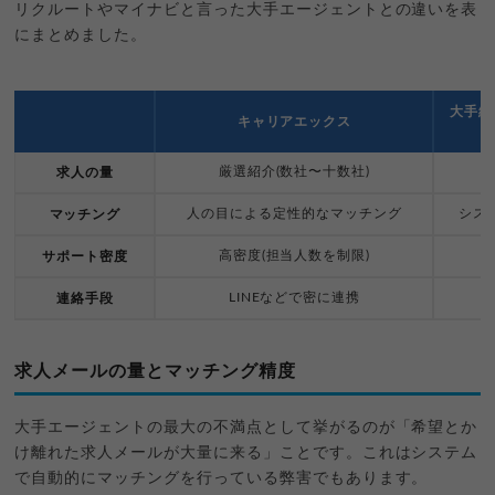
リクルートやマイナビと言った大手エージェントとの違いを表
にまとめました。
大手総
キャリアエックス
厳選紹介(数社〜十数社)
求人の量
人の目による定性的なマッチング
シス
マッチング
高密度(担当人数を制限)
サポート密度
LINEなどで密に連携
シ
連絡手段
求人メールの量とマッチング精度
大手エージェントの最大の不満点として挙がるのが「希望とか
け離れた求人メールが大量に来る」ことです。これはシステム
で自動的にマッチングを行っている弊害でもあります。