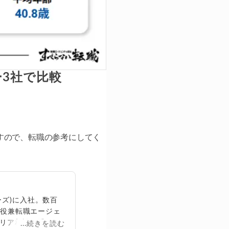
3社で比較
。
すので、転職の参考にしてく
ズ)に入社。数百
締役兼転職エージェ
リア相談に乗る。
...続きを読む