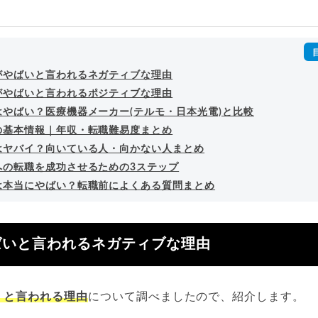
outubeチャンネル「
末永雄大 / すべらない転職エージェント
」の総
回以上。著書「
成功する転職面接
」「
キャリアロジック
」
詳細プロフィール
（
amazon
）
がやばいと言われるネガティブな理由
がやばいと言われるポジティブな理由
はやばい？医療機器メーカー(テルモ・日本光電)と比較
の基本情報｜年収・転職難易度まとめ
はヤバイ？向いている人・向かない人まとめ
への転職を成功させるための3ステップ
は本当にやばい？転職前によくある質問まとめ
ばいと言われるネガティブな理由
」と言われる理由
について調べましたので、紹介します。