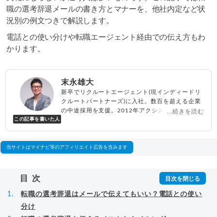
職の選考辞退メールの書き方とマナーを、他社内定など状
況別の例文つきで解説します。
電話との使い分けや転職エージェント経由での伝え方もわ
かります。
末永雄大
新卒でリクルートエージェント(現インディードリ
クルートパートナーズ)に入社。数百を超える企業
の中途採用を支援。2012年アクシス(株)設立、代
...続きを読む
この記事を書いた人
表取締役兼転職エージェントとして人材紹介サー
ビスを展開しながら、年間数百人以上のキャリア
相談に乗る。Youtubeチャンネル「
末永雄大 / す
べらない転職エージェント
」の総再生回数は2,000
当サイトはマイナビ等のアフィリエイト広告を含みます
万回以上。著書「
成功する転職面接
」「
キャリア
ロジック
」
▸
詳細プロフィール
（
amazon
）
目次
転職の選考辞退はメールで伝えてもいい？電話との使い
分け