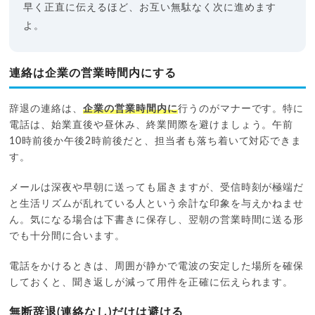
早く正直に伝えるほど、お互い無駄なく次に進めます
よ。
連絡は企業の営業時間内にする
辞退の連絡は、
企業の営業時間内に
行うのがマナーです。特に
電話は、始業直後や昼休み、終業間際を避けましょう。午前
10時前後か午後2時前後だと、担当者も落ち着いて対応できま
す。
メールは深夜や早朝に送っても届きますが、受信時刻が極端だ
と生活リズムが乱れている人という余計な印象を与えかねませ
ん。気になる場合は下書きに保存し、翌朝の営業時間に送る形
でも十分間に合います。
電話をかけるときは、周囲が静かで電波の安定した場所を確保
しておくと、聞き返しが減って用件を正確に伝えられます。
無断辞退(連絡なし)だけは避ける