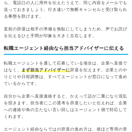
ら、電話口の人に用件を伝えたうえで、同じ内容をメールでも
送っておきましょう。行き違いで無断キャンセルと受け取られ
る事態を防げます。
直前の辞退は相手の準備を無駄にしてしまうため、声でお詫び
を伝えるひと手間が印象を大きく左右します。
転職エージェント経由なら担当アドバイザーに伝える
転職エージェントを通して応募している場合は、企業へ直接で
はなく、
まず担当アドバイザーに
辞退を伝えます。企業とのや
りとりや日程調整は、すべてエージェントが窓口になって進め
ているからです。
自分から企業へ直接連絡すると、かえって話が二重になり混乱
を招きます。担当者にこの選考を辞退したいと伝えれば、企業
への連絡や角の立たない言い回しはエージェント側で対応して
くれます。
エージェント経由ならではの辞退の進め方は、後ほど専用の章