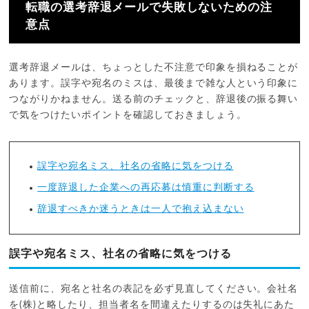
転職の選考辞退メールで失敗しないための注
意点
選考辞退メールは、ちょっとした不注意で印象を損ねることが
あります。誤字や宛名のミスは、最後まで雑な人という印象に
つながりかねません。送る前のチェックと、辞退後の振る舞い
で気をつけたいポイントを確認しておきましょう。
誤字や宛名ミス、社名の省略に気をつける
一度辞退した企業への再応募は慎重に判断する
辞退すべきか迷うときは一人で抱え込まない
誤字や宛名ミス、社名の省略に気をつける
送信前に、宛名と社名の表記を必ず見直してください。会社名
を(株)と略したり、担当者名を間違えたりするのは失礼にあた