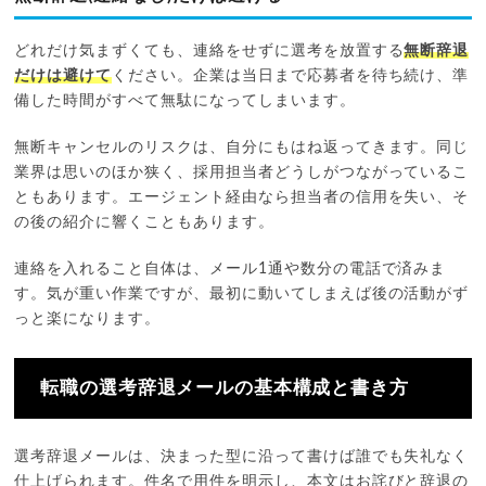
どれだけ気まずくても、連絡をせずに選考を放置する
無断辞退
だけは避けて
ください。企業は当日まで応募者を待ち続け、準
備した時間がすべて無駄になってしまいます。
無断キャンセルのリスクは、自分にもはね返ってきます。同じ
業界は思いのほか狭く、採用担当者どうしがつながっているこ
ともあります。エージェント経由なら担当者の信用を失い、そ
の後の紹介に響くこともあります。
連絡を入れること自体は、メール1通や数分の電話で済みま
す。気が重い作業ですが、最初に動いてしまえば後の活動がず
っと楽になります。
転職の選考辞退メールの基本構成と書き方
選考辞退メールは、決まった型に沿って書けば誰でも失礼なく
仕上げられます。件名で用件を明示し、本文はお詫びと辞退の