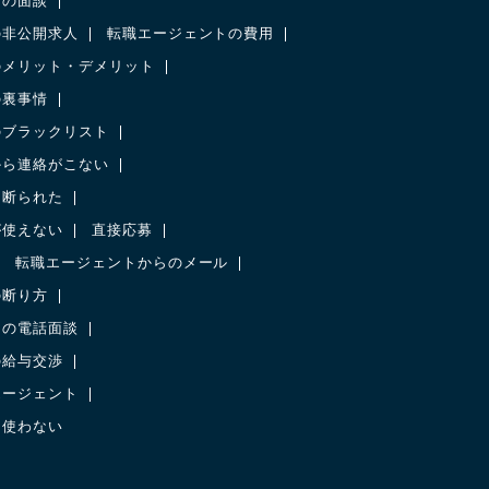
との面談
の非公開求人
転職エージェントの費用
のメリット・デメリット
の裏事情
のブラックリスト
から連絡がこない
に断られた
が使えない
直接応募
転職エージェントからのメール
の断り方
との電話面談
の給与交渉
エージェント
を使わない