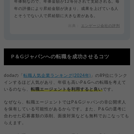
年俸制なので、年俸金額が12等分されて支給される。毎
年の評価により昇給金額が決まり、成果を上げている人
とそうでない人で昇給額に大きな差がある。
エンゲージ会社の評判
P＆Gジャパンへの転職を成功させるコツ
dodaの「
転職人気企業ランキング(2024年)
」の89位にランク
インするほど人気があり、年収も高いP＆Gへの転職を考えて
いるのなら、
転職エージェントを利用すると良い
です。
なぜなら、転職エージェントではP＆Gジャパンの非公開求人
を保有している可能性があるからです。また、P＆Gの選考に
合わせた応募書類の添削、面接対策なども無料でおこなっても
らえます。