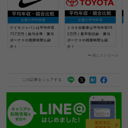
企業の平均年収
企業の平均年収
ナイキジャパンは平均年収
トヨタ自動車は平均年収98
キ
757万円｜給与水準・賞与
2万円｜新卒初任給・賞与
万
ボーナスや残業時間も紹
ボーナスや残業時間も紹
ー
介！
介！
横にスクロール
この記事をシェアする