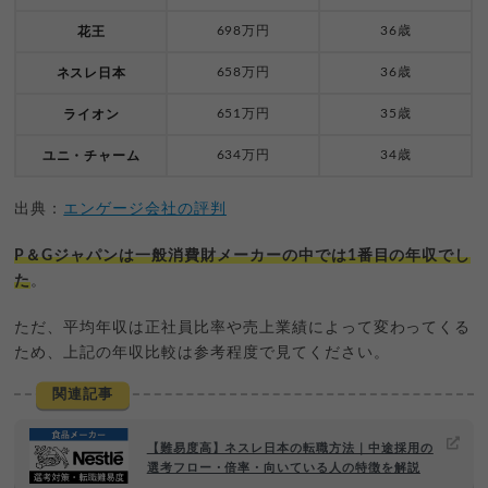
698万円
36歳
花王
658万円
36歳
ネスレ日本
651万円
35歳
ライオン
634万円
34歳
ユニ・チャーム
出典：
エンゲージ会社の評判
P＆Gジャパンは一般消費財メーカーの中では1番目の年収でし
た
。
ただ、平均年収は正社員比率や売上業績によって変わってくる
ため、上記の年収比較は参考程度で見てください。
関連記事
【難易度高】ネスレ日本の転職方法｜中途採用の
選考フロー・倍率・向いている人の特徴を解説