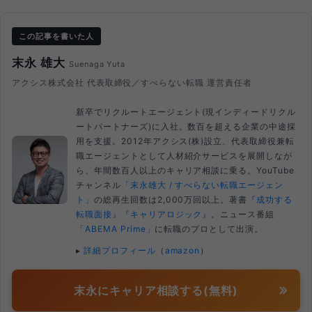
この記事を書いた人
末永 雄大
Suenaga Yuta
アクシス株式会社 代表取締役／すべらない転職 運営責任者
新卒でリクルートエージェント(現インディードリクル
ートパートナーズ)に入社。数百を超える企業の中途採
用を支援。2012年アクシス(株)設立、代表取締役兼転
職エージェントとして人材紹介サービスを展開しなが
ら、年間数百人以上のキャリア相談に乗る。YouTube
チャンネル
「末永雄大 / すべらない転職エージェン
ト」
の総再生回数は2,000万回以上。著書
『成功する
転職面接』
『キャリアロジック』
。ニュース番組
「ABEMA Prime」
に転職のプロとして出演。
▸
詳細プロフィール
（
amazon
）
末永にキャリア相談する(無料)