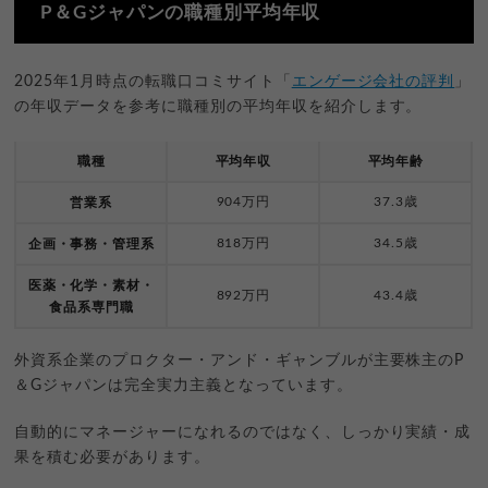
P＆Gジャパンの職種別平均年収
2025年1月時点の転職口コミサイト「
エンゲージ会社の評判
」
の年収データを参考に職種別の平均年収を紹介します。
職種
平均年収
平均年齢
904万円
37.3歳
営業系
818万円
34.5歳
企画・事務・管理系
医薬・化学・素材・
892万円
43.4歳
食品系専門職
外資系企業のプロクター・アンド・ギャンブルが主要株主のP
＆Gジャパンは完全実力主義となっています。
自動的にマネージャーになれるのではなく、しっかり実績・成
果を積む必要があります。