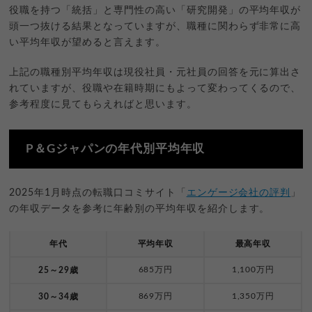
役職を持つ「統括」と専門性の高い「研究開発」の平均年収が
頭一つ抜ける結果となっていますが、職種に関わらず非常に高
い平均年収が望めると言えます。
上記の職種別平均年収は現役社員・元社員の回答を元に算出さ
れていますが、役職や在籍時期にもよって変わってくるので、
参考程度に見てもらえればと思います。
P＆Gジャパンの年代別平均年収
2025年1月時点の転職口コミサイト「
エンゲージ会社の評判
」
の年収データを参考に年齢別の平均年収を紹介します。
年代
平均年収
最高年収
685万円
1,100万円
25～29歳
869万円
1,350万円
30～34歳