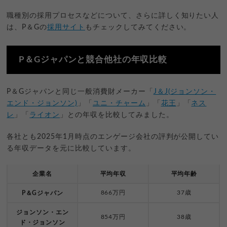
職種別の採用プロセスなどについて、さらに詳しく知りたい人
は、P＆Gの
採用サイト
もチェックしてみてください。
P＆Gジャパンと競合他社の年収比較
P＆Gジャパンと同じ一般消費財メーカー「
J＆J(ジョンソン・
エンド・ジョンソン)
」「
ユニ・チャーム
」「
花王
」「
ネス
レ
」「
ライオン
」との年収を比較してみました。
各社とも2025年1月時点のエンゲージ会社の評判が公開してい
る年収データを元に比較しています。
企業名
平均年収
平均年齢
866万円
37歳
P＆Gジャパン
ジョンソン・エン
854万円
38歳
ド・ジョンソン