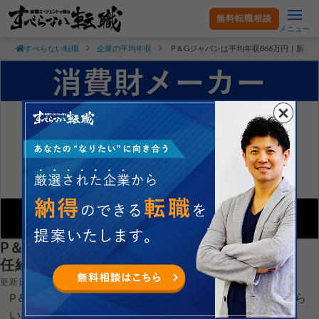
無料転職相談
メニュー
すべらない転職
企業の平均年収
P＆Gジャパンは平均年収866万円｜新
P＆Gジャパンは平均年収866万円｜新卒初
任給・賞与ボーナスや残業時間も紹介！
更新日：2025.02.28
P＆Gジャパン合同会社の平均年収や新卒初任給がどれぐら
いなのか現役転職エージェントが徹底解説します。