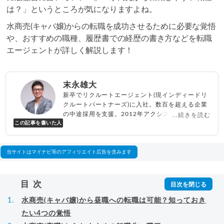
は？」というところが気になりますよね。
水商売(キャバ嬢)からの転職を成功させるために必要な覚悟
や、おすすめの職種、履歴書での経歴の書き方などを転職
エージェントが詳しく解説します！
末永雄大
新卒でリクルートエージェント(現インディードリ
クルートパートナーズ)に入社。数百を超える企業
の中途採用を支援。2012年アクシス(株)設立、代
...続きを読む
この記事を書いた人
表取締役兼転職エージェントとして人材紹介サー
ビスを展開しながら、年間数百人以上のキャリア
相談に乗る。Youtubeチャンネル「
末永雄大 / す
べらない転職エージェント
」の総再生回数は2,000
当サイトはマイナビ等のアフィリエイト広告を含みます
万回以上。著書「
成功する転職面接
」「
キャリア
ロジック
」
▸
詳細プロフィール
（
amazon
）
目次
水商売(キャバ嬢)から昼職への転職は可能？知っておき
たい4つの覚悟