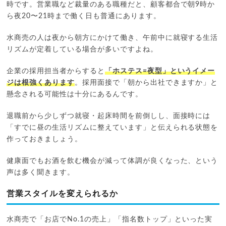
時です。営業職など裁量のある職種だと、顧客都合で朝9時か
ら夜20〜21時まで働く日も普通にあります。
水商売の人は夜から朝方にかけて働き、午前中に就寝する生活
リズムが定着している場合が多いですよね。
企業の採用担当者からすると
「ホステス=夜型」というイメー
ジは根強くあります
。採用面接で「朝から出社できますか」と
懸念される可能性は十分にあるんです。
退職前から少しずつ就寝・起床時間を前倒しし、面接時には
「すでに昼の生活リズムに整えています」と伝えられる状態を
作っておきましょう。
健康面でもお酒を飲む機会が減って体調が良くなった、という
声は多く聞きます。
営業スタイルを変えられるか
水商売で「お店でNo.1の売上」「指名数トップ」といった実