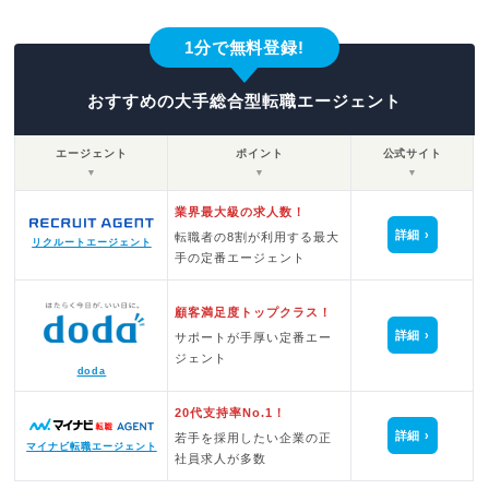
1分で無料登録!
おすすめの大手総合型転職エージェント
エージェント
ポイント
公式サイト
▼
▼
▼
業界最大級の求人数！
詳細
転職者の8割が利用する最大
リクルートエージェント
手の定番エージェント
顧客満足度トップクラス！
詳細
サポートが手厚い定番エー
ジェント
doda
20代支持率No.1！
詳細
若手を採用したい企業の正
マイナビ転職エージェント
社員求人が多数