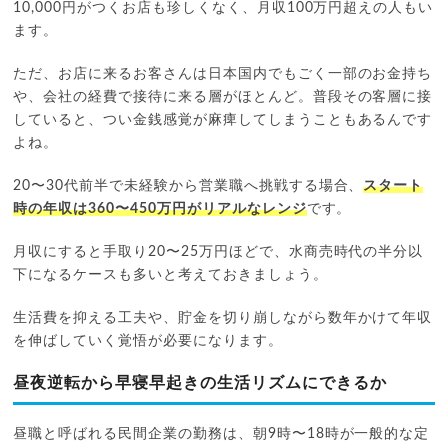
10,000円がつくお店も珍しくなく、月収100万円超えの人もい
ます。
ただ、お店に来るお客さんは日本国内でもごく一部のお金持ち
や、会社の経費で接待に来る層がほとんど。普段その客層に接
していると、つい金銭感覚が麻痺してしまうこともあるんです
よね。
20〜30代前半で未経験から営業職へ挑戦する場合、
スタート
時の年収は360〜450万円がリアルなレンジ
です。
月収にすると手取り20〜25万円ほどで、水商売時代の半分以
下になるケースも多いと考えておきましょう。
生活費を抑える工夫や、貯金を切り崩しながら数年かけて年収
を伸ばしていく覚悟が必要になります。
昼夜逆転から早寝早起きの生活リズムにできるか
昼職と呼ばれる民間企業の勤務は、朝9時〜18時が一般的な定