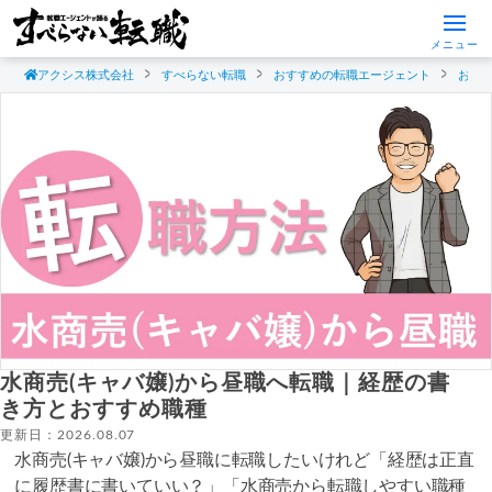
メニュー
アクシス株式会社
すべらない転職
おすすめの転職エージェント
おす
水商売(キャバ嬢)から昼職へ転職｜経歴の書
き方とおすすめ職種
更新日：2026.08.07
水商売(キャバ嬢)から昼職に転職したいけれど「経歴は正直
に履歴書に書いていい？」「水商売から転職しやすい職種