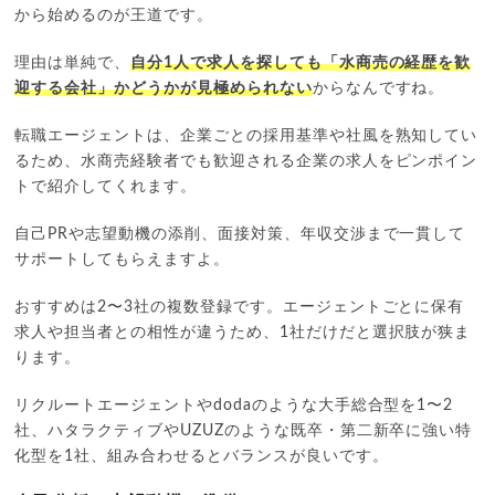
から始めるのが王道です。
理由は単純で、
自分1人で求人を探しても「水商売の経歴を歓
迎する会社」かどうかが見極められない
からなんですね。
転職エージェントは、企業ごとの採用基準や社風を熟知してい
るため、水商売経験者でも歓迎される企業の求人をピンポイン
トで紹介してくれます。
自己PRや志望動機の添削、面接対策、年収交渉まで一貫して
サポートしてもらえますよ。
おすすめは2〜3社の複数登録です。エージェントごとに保有
求人や担当者との相性が違うため、1社だけだと選択肢が狭ま
ります。
リクルートエージェントやdodaのような大手総合型を1〜2
社、ハタラクティブやUZUZのような既卒・第二新卒に強い特
化型を1社、組み合わせるとバランスが良いです。