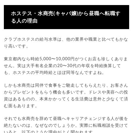
ホステス・水商売(キャバ嬢)から昼職へ転職す
る人の理由
クラブホステスの給与水準は、他の業界や職業と比べてもかな
り高いです。
東京都内なら時給5,000〜10,000円がつくお店も珍しくありま
せん。実は大手有名企業の20〜30代の年収を時給換算して
も、ホステスの平均時給とほぼ同等なんですよね。
しかも水商売は同伴で食事をご馳走してもらえたり、お客さん
からプレゼントをもらう機会も多いです。ドレスや美容への投
資はあるものの、本来かかってくる生活費は意外と少なくて済
む面もあります。
それでも水商売を辞めて昼職へキャリアチェンジする人が後を
絶たないのは、なぜなのでしょうか。実際に転職相談を受けて
いると、以下のような理由がよく聞かれます。