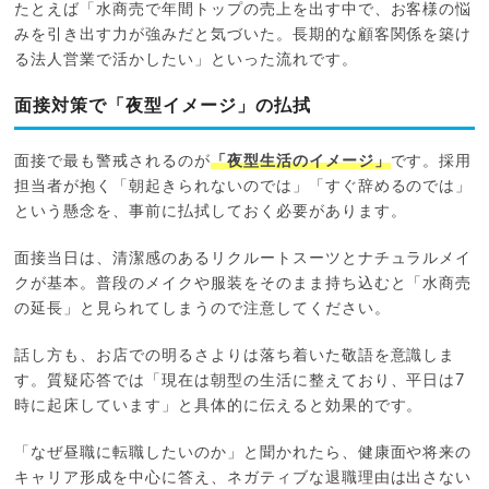
たとえば「水商売で年間トップの売上を出す中で、お客様の悩
みを引き出す力が強みだと気づいた。長期的な顧客関係を築け
る法人営業で活かしたい」といった流れです。
面接対策で「夜型イメージ」の払拭
面接で最も警戒されるのが
「夜型生活のイメージ」
です。採用
担当者が抱く「朝起きられないのでは」「すぐ辞めるのでは」
という懸念を、事前に払拭しておく必要があります。
面接当日は、清潔感のあるリクルートスーツとナチュラルメイ
クが基本。普段のメイクや服装をそのまま持ち込むと「水商売
の延長」と見られてしまうので注意してください。
話し方も、お店での明るさよりは落ち着いた敬語を意識しま
す。質疑応答では「現在は朝型の生活に整えており、平日は7
時に起床しています」と具体的に伝えると効果的です。
「なぜ昼職に転職したいのか」と聞かれたら、健康面や将来の
キャリア形成を中心に答え、ネガティブな退職理由は出さない