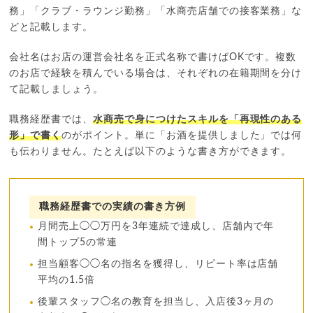
務」「クラブ・ラウンジ勤務」「水商売店舗での接客業務」な
どと記載します。
会社名はお店の運営会社名を正式名称で書けばOKです。複数
のお店で経験を積んでいる場合は、それぞれの在籍期間を分け
て記載しましょう。
職務経歴書では、
水商売で身につけたスキルを「再現性のある
形」で書く
のがポイント。単に「お酒を提供しました」では何
も伝わりません。たとえば以下のような書き方ができます。
職務経歴書での実績の書き方例
月間売上◯◯万円を3年連続で達成し、店舗内で年
間トップ5の常連
担当顧客◯◯名の指名を獲得し、リピート率は店舗
平均の1.5倍
後輩スタッフ◯名の教育を担当し、入店後3ヶ月の