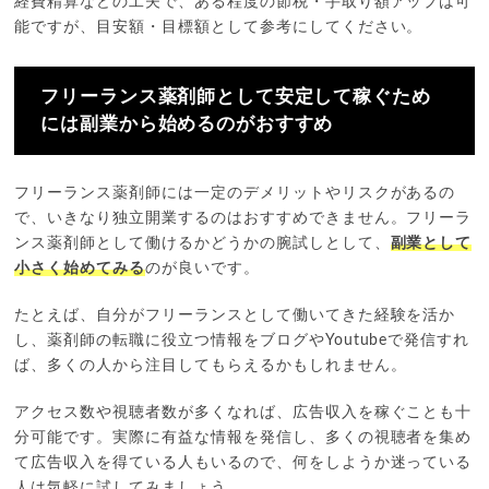
経費精算などの工夫で、ある程度の節税・手取り額アップは可
能ですが、目安額・目標額として参考にしてください。
フリーランス薬剤師として安定して稼ぐため
には副業から始めるのがおすすめ
フリーランス薬剤師には一定のデメリットやリスクがあるの
で、いきなり独立開業するのはおすすめできません。フリーラ
ンス薬剤師として働けるかどうかの腕試しとして、
副業として
小さく始めてみる
のが良いです。
たとえば、自分がフリーランスとして働いてきた経験を活か
し、薬剤師の転職に役立つ情報をブログやYoutubeで発信すれ
ば、多くの人から注目してもらえるかもしれません。
アクセス数や視聴者数が多くなれば、広告収入を稼ぐことも十
分可能です。実際に有益な情報を発信し、多くの視聴者を集め
て広告収入を得ている人もいるので、何をしようか迷っている
人は気軽に試してみましょう。