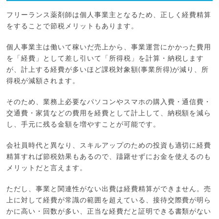
フリーランス薬剤師は個人事業主となるため、正しく経費精算
をすることで節税メリットもあります。
個人事業主は働いて稼いだ売上から、事業運営にかかった費用
を「経費」として差し引いて「所得税」を計算・納税します
が、計上する経費が多いほど課税対象額(事業所得)が減り、所
得税が減額されます。
そのため、業務上必要なパソコンやスマホの購入費・通信費・
交通費・家賃などの費用を経費として計上して、納税額を減ら
し、手元に残る金額を増やすことが可能です。
会社員時代と異なり、スキルアップのための投資も適切に経費
精算すれば節税効果もあるので、躊躇せずにお金を使えるのも
メリットだと言えます。
ただし、事業と関連性がない出費は経費精算ができません。売
上に対して経費が常識の範囲を超えている、接待交際費が明ら
かに高い・回数が多い、正当な経費だと証明できる書類がない