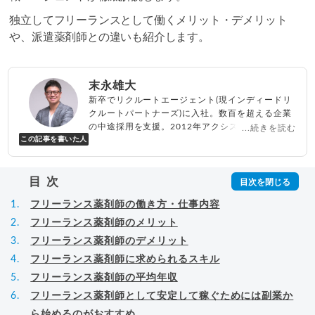
独立してフリーランスとして働くメリット・デメリット
や、派遣薬剤師との違いも紹介します。
末永雄大
新卒でリクルートエージェント(現インディードリ
クルートパートナーズ)に入社。数百を超える企業
の中途採用を支援。2012年アクシス(株)設立、代
...続きを読む
この記事を書いた人
表取締役兼転職エージェントとして人材紹介サー
ビスを展開しながら、年間数百人以上のキャリア
相談に乗る。Youtubeチャンネル「
末永雄大 / す
目次
べらない転職エージェント
」の総再生回数は2,000
万回以上。著書「
成功する転職面接
」「
キャリア
フリーランス薬剤師の働き方・仕事内容
ロジック
」
▸
詳細プロフィール
（
amazon
）
フリーランス薬剤師のメリット
フリーランス薬剤師のデメリット
フリーランス薬剤師に求められるスキル
フリーランス薬剤師の平均年収
フリーランス薬剤師として安定して稼ぐためには副業か
ら始めるのがおすすめ