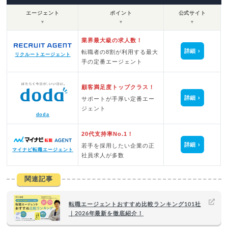
エージェント
ポイント
公式サイト
▼
▼
▼
業界最大級の求人数！
詳細
転職者の8割が利用する最大
リクルートエージェント
手の定番エージェント
顧客満足度トップクラス！
詳細
サポートが手厚い定番エー
ジェント
doda
20代支持率No.1！
詳細
若手を採用したい企業の正
マイナビ転職エージェント
社員求人が多数
関連記事
転職エージェントおすすめ比較ランキング101社
｜2026年最新を徹底紹介！