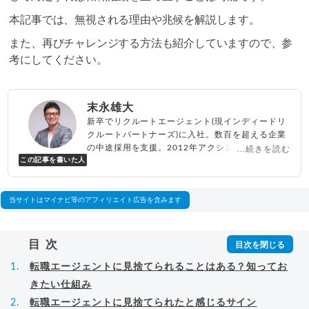
本記事では、無視される理由や兆候を解説します。
また、再びチャレンジする方法も紹介していますので、参
考にしてください。
末永雄大
新卒でリクルートエージェント(現インディードリ
クルートパートナーズ)に入社。数百を超える企業
の中途採用を支援。2012年アクシス(株)設立、代
...続きを読む
この記事を書いた人
表取締役兼転職エージェントとして人材紹介サー
ビスを展開しながら、年間数百人以上のキャリア
相談に乗る。Youtubeチャンネル「
末永雄大 / す
べらない転職エージェント
」の総再生回数は2,000
当サイトはマイナビ等のアフィリエイト広告を含みます
万回以上。著書「
成功する転職面接
」「
キャリア
ロジック
」
▸
詳細プロフィール
（
amazon
）
目次
転職エージェントに見捨てられることはある？知ってお
きたい仕組み
転職エージェントに見捨てられたと感じるサイン