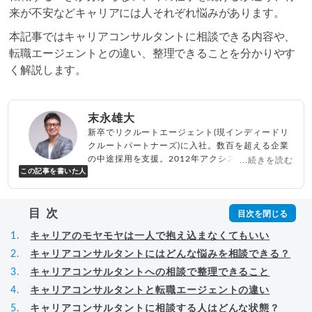
来が不安などキャリアには人それぞれ悩みがあります。
本記事ではキャリアコンサルタントに相談できる内容や、
転職エージェントとの違い、整理できることを分かりやす
く解説します。
末永雄大
新卒でリクルートエージェント(現インディードリ
クルートパートナーズ)に入社。数百を超える企業
の中途採用を支援。2012年アクシス(株)設立、代
...続きを読む
この記事を書いた人
表取締役兼転職エージェントとして人材紹介サー
ビスを展開しながら、年間数百人以上のキャリア
相談に乗る。Youtubeチャンネル「
末永雄大 / す
目次
べらない転職エージェント
」の総再生回数は2,000
万回以上。著書「
成功する転職面接
」「
キャリア
キャリアのモヤモヤは一人で抱え込まなくてもいい
ロジック
」
▸
詳細プロフィール
（
amazon
）
キャリアコンサルタントにはどんな悩みを相談できる？
キャリアコンサルタントへの相談で整理できること
キャリアコンサルタントと転職エージェントの違い
キャリアコンサルタントに相談する人はどんな状態？