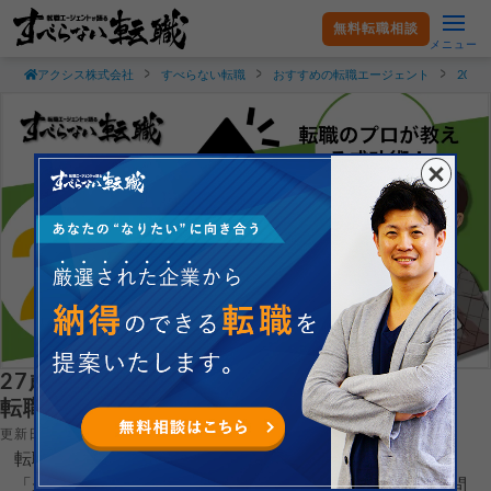
無料転職相談
メニュー
アクシス株式会社
すべらない転職
おすすめの転職エージェント
20
27歳の転職はまだ間に合う？企業の本音を
転職のプロがぶっちゃける！
更新日：2026.08.03
転職者から「27歳で転職したいけど、年齢的に遅い？」
「未経験職種への転職って27歳でもできる？」という質問