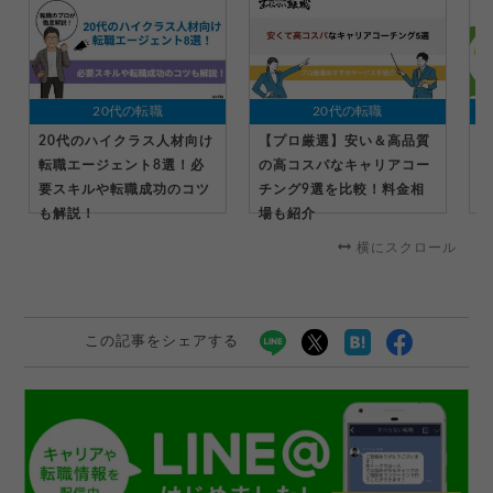
20代の転職
20代の転職
20代のハイクラス人材向け
【プロ厳選】安い＆高品質
2
転職エージェント8選！必
の高コスパなキャリアコー
う
要スキルや転職成功のコツ
チング9選を比較！料金相
ロ
も解説！
場も紹介
横にスクロール
この記事をシェアする