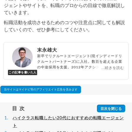
ジェントやサイトを、転職のプロからの目線で徹底解説し
ていきます。
転職活動を成功させるためのコツや注意点に関しても解説
していくので、ぜひ参考にしてください。
末永雄大
新卒でリクルートエージェント(現インディードリ
クルートパートナーズ)に入社。数百を超える企業
の中途採用を支援。2012年アクシス(株)設立、代
...続きを読む
この記事を書いた人
表取締役兼転職エージェントとして人材紹介サー
ビスを展開しながら、年間数百人以上のキャリア
相談に乗る。Youtubeチャンネル「
末永雄大 / す
べらない転職エージェント
」の総再生回数は2,000
当サイトはマイナビ等のアフィリエイト広告を含みます
万回以上。著書「
成功する転職面接
」「
キャリア
ロジック
」
▸
詳細プロフィール
（
amazon
）
目次
ハイクラス転職したい20代におすすめの転職エージェン
ト