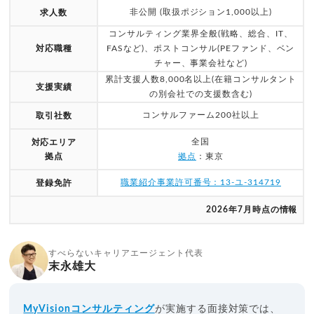
非公開 (取扱ポジション1,000以上)
求人数
コンサルティング業界全般(戦略、総合、IT、
対応職種
FASなど)、ポストコンサル(PEファンド、ベン
チャー、事業会社など)
累計支援人数8,000名以上(在籍コンサルタント
支援実績
の別会社での支援数含む)
コンサルファーム200社以上
取引社数
全国
対応エリア
拠点
拠点
：東京
職業紹介事業許可番号：13-ユ-314719
登録免許
2026年7月時点の情報
すべらないキャリアエージェント代表
末永雄大
MyVisionコンサルティング
が実施する面接対策では、