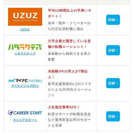
平均12時間以上の手厚いサ
ポート！
詳細
高卒・既卒・フリーターか
らの正社員転職に強み
UZUZ
大手企業が運営している老
舗の転職エージェント！
詳細
未経験から挑戦できる求人
ハタラクティブ
多数
未経験OKの求人が7割以
上！
詳細
新卒支援実績No.1のマイナ
マイナビジョブ20’s
ビによる20代向けエージェ
ント
入社後定着率92%！
転居サポートや転職交流会
詳細
など選考対策以外のサポー
キャリアスタート
トも充実