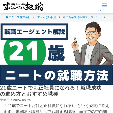
メニュー
アクシス株式会社
すべらない転職
第二新卒向け転職エージェント
ニ
21歳ニートでも正社員になれる！就職成功
の進め方とおすすめ職種
更新日：2026.05.25
「21歳でニートだけど正社員になれる?」という疑問に答え
ます。未経験・職歴なしでも狙える職種、面接での空白期