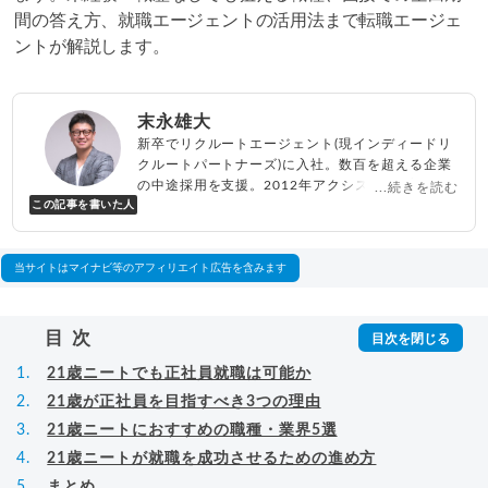
間の答え方、就職エージェントの活用法まで転職エージェ
ントが解説します。
末永雄大
新卒でリクルートエージェント(現インディードリ
クルートパートナーズ)に入社。数百を超える企業
の中途採用を支援。2012年アクシス(株)設立、代
...続きを読む
この記事を書いた人
表取締役兼転職エージェントとして人材紹介サー
ビスを展開しながら、年間数百人以上のキャリア
相談に乗る。Youtubeチャンネル「
末永雄大 / す
べらない転職エージェント
」の総再生回数は2,000
当サイトはマイナビ等のアフィリエイト広告を含みます
万回以上。著書「
成功する転職面接
」「
キャリア
ロジック
」
▸
詳細プロフィール
（
amazon
）
目次
21歳ニートでも正社員就職は可能か
21歳が正社員を目指すべき3つの理由
21歳ニートにおすすめの職種・業界5選
21歳ニートが就職を成功させるための進め方
まとめ