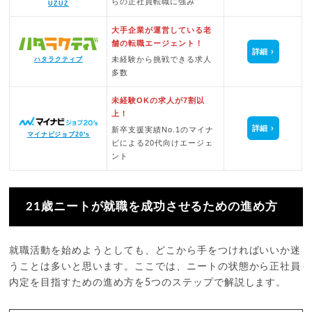
らの正社員転職に強み
UZUZ
大手企業が運営している老
舗の転職エージェント！
詳細
未経験から挑戦できる求人
ハタラクティブ
多数
未経験OKの求人が7割以
上！
詳細
新卒支援実績No.1のマイナ
マイナビジョブ20's
ビによる20代向けエージェ
ント
21歳ニートが就職を成功させるための進め方
就職活動を始めようとしても、どこから手をつければいいか迷
うことは多いと思います。ここでは、ニートの状態から正社員
内定を目指すための進め方を5つのステップで解説します。