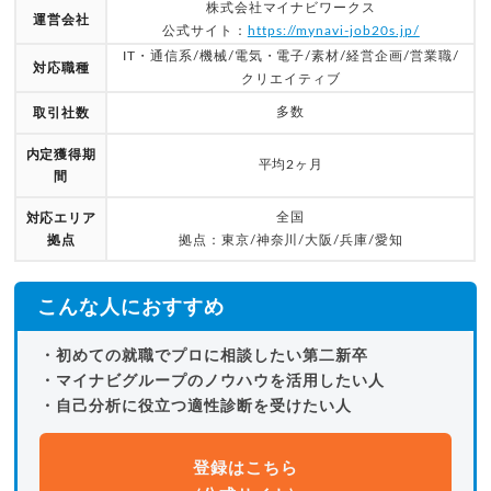
株式会社マイナビワークス
運営会社
公式サイト：
https://mynavi-job20s.jp/
IT・通信系/機械/電気・電子/素材/経営企画/営業職/
対応職種
クリエイティブ
多数
取引社数
内定獲得期
平均2ヶ月
間
全国
対応エリア
拠点
拠点：東京/神奈川/大阪/兵庫/愛知
こんな人におすすめ
・初めての就職でプロに相談したい第二新卒
・マイナビグループのノウハウを活用したい人
・自己分析に役立つ適性診断を受けたい人
登録はこちら