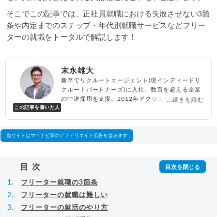
そこでこの記事では、正社員就職における失敗させない3箇
条や内定までのステップ・年代別就職サービスなどフリー
ターの就職をトータルで解説します！
末永雄大
新卒でリクルートエージェント(現インディードリ
クルートパートナーズ)に入社。数百を超える企業
の中途採用を支援。2012年アクシス(株)設立、代
...続きを読む
この記事を書いた人
表取締役兼転職エージェントとして人材紹介サー
ビスを展開しながら、年間数百人以上のキャリア
相談に乗る。Youtubeチャンネル「
末永雄大 / す
べらない転職エージェント
」の総再生回数は2,000
当サイトはマイナビ等のアフィリエイト広告を含みます
万回以上。著書「
成功する転職面接
」「
キャリア
ロジック
」
▸
詳細プロフィール
（
amazon
）
目次
フリーター就職の3箇条
フリーターの就職は難しい
フリーターの就活のやり方