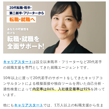
キャリアスタート
は設立以来既卒・フリーターなど20代若手
の就職支援を専門としてきた就職エージェントです。
10年以上に渡って20代若手のサポートをしてきたキャリアコ
ンサルタントによる模擬面接や独自ツールを用いた自己分析・
適性検査によって
内定率は86%、入社後定着率は92%
を誇って
います。
他にも
キャリアスタート
では、1万人以上の転職支援から生ま