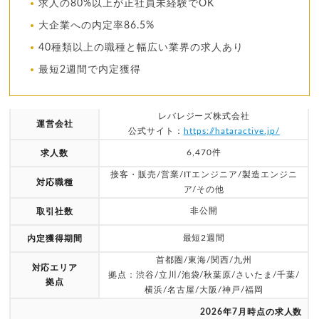
求人の80%以上が正社員未経験でOK
大企業への内定率86.5%
40種類以上の職種と幅広い業界の求人あり
最短2週間で内定獲得
レバレジーズ株式会社
運営会社
公式サイト：
https://hataractive.jp/
6,470件
求人数
接客・販売/営業/ITエンジニア/製造エンジニ
対応職種
ア/その他
非公開
取引社数
最短2週間
内定獲得期間
首都圏/東海/関西/九州
対応エリア
拠点：渋谷/立川/池袋/秋葉原/さいたま/千葉/
拠点
横浜/名古屋/大阪/神戸/福岡
2026年7月時点の求人数