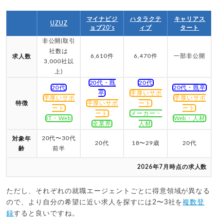
マイナビジ
ハタラクテ
キャリアス
UZUZ
ョブ20's
ィブ
タート
非公開(取引
社数は
6,610件
6,470件
一部非公開
求人数
3,000社以
上)
20代・既
20代
20代
20代・既卒
卒
手厚いサポ
手厚いサポ
手厚いサポ
特徴
手厚いサポ
ート
ート
ート
ート
メーカー・
IT・Web
Web・人材
全業界
人材
20代〜30代
対象年
20代
18〜29歳
20代
齢
前半
2026年7月時点の求人数
ただし、それぞれの就職エージェントごとに得意領域が異なる
ので、より自分の希望に近い求人を探すには2〜3社を
複数登
録
すると良いですね。