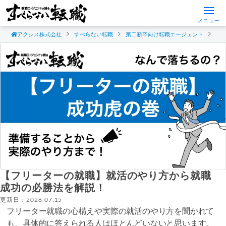
メニュー
アクシス株式会社
すべらない転職
第二新卒向け転職エージェント
フ
【フリーターの就職】就活のやり方から就職
成功の必勝法を解説！
更新日：2026.07.15
フリーター就職の心構えや実際の就活のやり方を聞かれて
も、具体的に答えられる人はほとんどいないと思います。