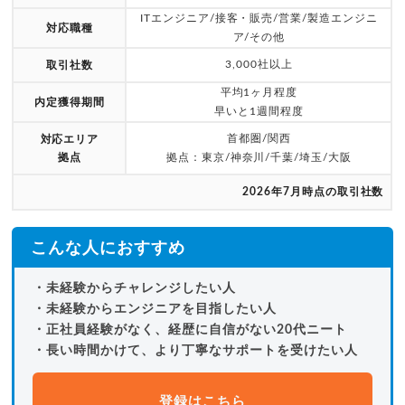
ITエンジニア/接客・販売/営業/製造エンジニ
対応職種
ア/その他
3,000社以上
取引社数
平均1ヶ月程度
内定獲得期間
早いと1週間程度
首都圏/関西
対応エリア
拠点
拠点：東京/神奈川/千葉/埼玉/大阪
2026年7月時点の取引社数
こんな人におすすめ
・未経験からチャレンジしたい人
・未経験からエンジニアを目指したい人
・正社員経験がなく、経歴に自信がない20代ニート
・長い時間かけて、より丁寧なサポートを受けたい人
登録はこちら