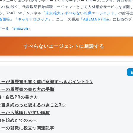
ートエージェント(現インディードリクルートパートナーズ)に入社。数百を
クシス(株)設立、代表取締役兼転職エージェントとして人材紹介サービスを展開
。YouTubeチャンネル
「末永雄大 / すべらない転職エージェント」
の総再生
職面接』
『キャリアロジック』
。ニュース番組
「ABEMA Prime」
に転職のプ
ィール
（
amazon
）
すべらないエージェントに相談する
ターが履歴書を書く前に意識すべきポイント4つ
ターの履歴書の書き方の手順
機・自己PRの書き方
を書き終わった後するべきこと3つ
ターから就職しやすい職種
動を始めたての人へ
ターの就職に役立つ関連記事