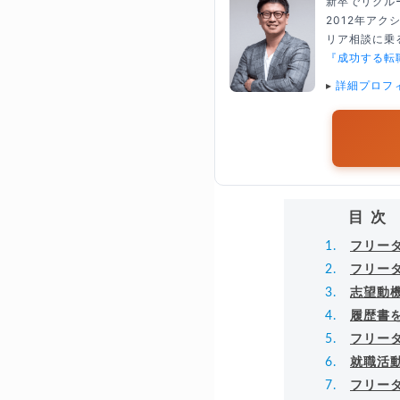
新卒でリクル
2012年ア
リア相談に乗る
『成功する転
▸
詳細プロフ
目次
フリー
フリー
志望動
履歴書
フリー
就職活
フリー