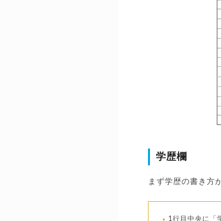
学歴欄
まず学歴の書き方
1行目中央に「