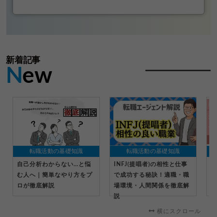
新着記事
N
ew
転職活動の基礎知識
転職活動の基礎知識
自己分析わからない…と悩
INFJ(提唱者)の相性と仕事
社
む人へ｜簡単なやり方をプ
で成功する秘訣！適職・職
受
ロが徹底解説
場環境・人間関係を徹底解
る
説
横にスクロール