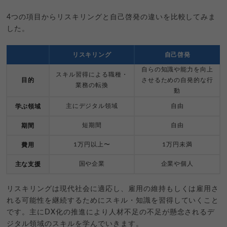
4つの項目からリスキリングと自己啓発の違いを比較してみま
した。
リスキリング
自己啓発
自らの知識や能力を向上
スキル習得による職種・
目的
させるための自発的な行
業務の転換
動
主にデジタル領域
自由
学ぶ領域
短期間
自由
期間
1万円以上〜
1万円未満
費用
国や企業
企業や個人
主な支援
リスキリングは現代社会に適応し、雇用の維持もしくは雇用さ
れる可能性を継続するためにスキル・知識を習得していくこと
です。主にDX化の推進により人材不足の不足が懸念されるデ
ジタル領域のスキルを学んでいきます。