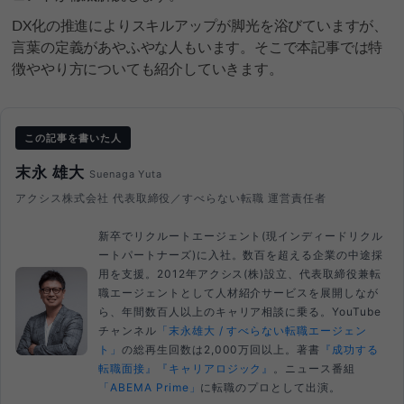
DX化の推進によりスキルアップが脚光を浴びていますが、
言葉の定義があやふやな人もいます。そこで本記事では特
徴ややり方についても紹介していきます。
この記事を書いた人
末永 雄大
Suenaga Yuta
アクシス株式会社 代表取締役／すべらない転職 運営責任者
新卒でリクルートエージェント(現インディードリクル
ートパートナーズ)に入社。数百を超える企業の中途採
用を支援。2012年アクシス(株)設立、代表取締役兼転
職エージェントとして人材紹介サービスを展開しなが
ら、年間数百人以上のキャリア相談に乗る。YouTube
チャンネル
「末永雄大 / すべらない転職エージェン
ト」
の総再生回数は2,000万回以上。著書
『成功する
転職面接』
『キャリアロジック』
。ニュース番組
「ABEMA Prime」
に転職のプロとして出演。