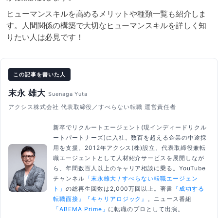
ヒューマンスキルを高めるメリットや種類一覧も紹介しま
す。人間関係の構築で大切なヒューマンスキルを詳しく知
りたい人は必見です！
この記事を書いた人
末永 雄大
Suenaga Yuta
アクシス株式会社 代表取締役／すべらない転職 運営責任者
新卒でリクルートエージェント(現インディードリクル
ートパートナーズ)に入社。数百を超える企業の中途採
用を支援。2012年アクシス(株)設立、代表取締役兼転
職エージェントとして人材紹介サービスを展開しなが
ら、年間数百人以上のキャリア相談に乗る。YouTube
チャンネル
「末永雄大 / すべらない転職エージェン
ト」
の総再生回数は2,000万回以上。著書
『成功する
転職面接』
『キャリアロジック』
。ニュース番組
「ABEMA Prime」
に転職のプロとして出演。