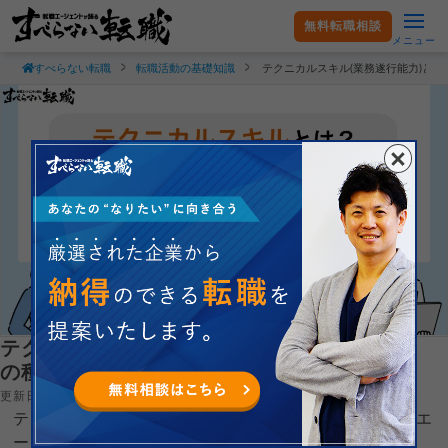
無料転職相談
メニュー
すべらない転職
転職活動の基礎知識
テクニカルスキル(業務遂行能力)と
テクニカルスキル(業務遂行能力)とは？3つ
の種類や具体例を一覧で徹底解説
更新日：2026.04.21
テクニカルスキル(業務遂行能力)とは何か？について現役エ
ージェントが徹底解説します。