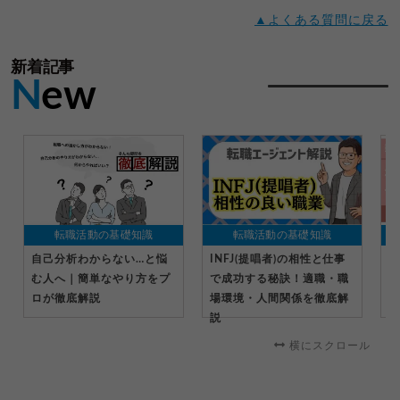
▲よくある質問に戻る
新着記事
N
ew
転職活動の基礎知識
転職活動の基礎知識
自己分析わからない…と悩
INFJ(提唱者)の相性と仕事
社
む人へ｜簡単なやり方をプ
で成功する秘訣！適職・職
受
ロが徹底解説
場環境・人間関係を徹底解
る
説
横にスクロール