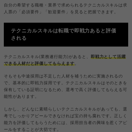
自分の希望する職種・業界で求められるテクニカルスキルは求
人票の「必須要件」「歓迎要件」を見ると把握できます。
テクニカルスキルは転職で即戦力あると評価
される
テクニカルスキル(業務遂行能力)があると、
即戦力として活躍
できる人材だと評価してもらえます
。
そもそも中途採用は不足した人材を補うために実施されるの
で、基本的に即戦力採用です。テクニカルスキルはそのときを
保有している証明になるため、選考で高く評価してもらえる可
能性があります。
しかし、どんなに素晴らしいテクニカルスキルがあっても、選
考でしっかりアピールできなければ宝の持ち腐れです。正しく
能力を評価してもらうためには、採用担当者の興味を惹くアピ
ールをすることが大切です。