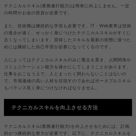
テクニカルスキル(業務遂行能力)は簡単に向上しません。一定
の時間やお金の投資が必要です。
また、技術職は継続的な学習も必要です。IT・Web業界は技術
の進歩が速く、せっかく身につけたテクニカルスキルがすぐに
古くなってしまいます。習得したスキルを最新の状態に保つた
めには継続した自己学習が必要になってくるのです。
人によってはテクニカルスキルのみに重点を置き、人間関係や
コミュニケーション能力を疎かにしてしまうことがあります。
仕事をおこなう上で、人とまったく関わらないことはないの
で、市場価値の高い人材を目指すのであればポータブルスキル
もバランス良く身につけなければなりません。
テクニカルスキルを向上させる方法
テクニカルスキル(業務遂行能力)を向上させるためには、計画
的かつ継続的な努力が必要です。以下に、テクニカルスキルを