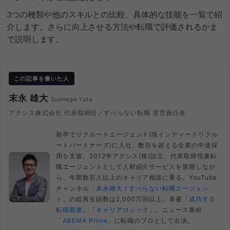
3つの種類や他のスキルとの比較、具体的な技能を一覧で紹
介します。さらに向上させる方法や転職で評価されるかま
で説明します。
この記事を書いた人
末永 雄大
Suenaga Yuta
アクシス株式会社 代表取締役／すべらない転職 運営責任者
新卒でリクルートエージェント(現インディードリクル
ートパートナーズ)に入社。数百を超える企業の中途採
用を支援。2012年アクシス(株)設立、代表取締役兼転
職エージェントとして人材紹介サービスを展開しなが
ら、年間数百人以上のキャリア相談に乗る。YouTube
チャンネル
「末永雄大 / すべらない転職エージェン
ト」
の総再生回数は2,000万回以上。著書
『成功する
転職面接』
『キャリアロジック』
。ニュース番組
「ABEMA Prime」
に転職のプロとして出演。