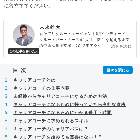
に役立ててください。
末永雄大
新卒でリクルートエージェント(現インディードリ
クルートパートナーズ)に入社。数百を超える企業
の中途採用を支援。2012年アクシス(株)設立、代
...続きを読む
この記事を書いた人
表取締役兼転職エージェントとして人材紹介サー
ビスを展開しながら、年間数百人以上のキャリア
相談に乗る。Youtubeチャンネル「
末永雄大 / す
目次
べらない転職エージェント
」の総再生回数は2,000
万回以上。著書「
成功する転職面接
」「
キャリア
キャリアコーチとは
ロジック
」
▸
詳細プロフィール
（
amazon
）
キャリアコーチの仕事内容
未経験からキャリアコーチになるための方法
キャリアコーチになるために持っていたら有利な資格
キャリアコーチになるためにかかる費用・時間
キャリアコーチに求められるスキル
キャリアコーチのキャリアパスは？
キャリアコーチを始めても需要はない！？