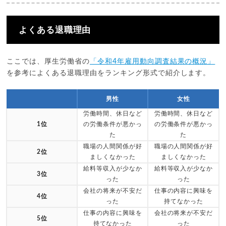
よくある退職理由
ここでは、厚生労働省の
「令和4年雇用動向調査結果の概況」
を参考によくある退職理由をランキング形式で紹介します。
男性
女性
労働時間、休日など
労働時間、休日など
1位
の労働条件が悪かっ
の労働条件が悪かっ
た
た
職場の人間関係が好
職場の人間関係が好
2位
ましくなかった
ましくなかった
給料等収入が少なか
給料等収入が少なか
3位
った
った
会社の将来が不安だ
仕事の内容に興味を
4位
った
持てなかった
仕事の内容に興味を
会社の将来が不安だ
5位
持てなかった
った