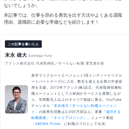
ないでしょうか。
本記事では、仕事を辞める勇気を出す方法やよくある退職
理由、退職前に必要な準備などを紹介します！
この記事を書いた人
末永 雄大
Suenaga Yuta
アクシス株式会社 代表取締役／すべらない転職 運営責任者
新卒でリクルートエージェント(現インディードリクル
ートパートナーズ)に入社。数百を超える企業の中途採
用を支援。2012年アクシス(株)設立、代表取締役兼転
職エージェントとして人材紹介サービスを展開しなが
ら、年間数百人以上のキャリア相談に乗る。YouTube
チャンネル
「末永雄大 / すべらない転職エージェン
ト」
の総再生回数は2,000万回以上。著書
『成功する
転職面接』
『キャリアロジック』
。ニュース番組
「ABEMA Prime」
に転職のプロとして出演。