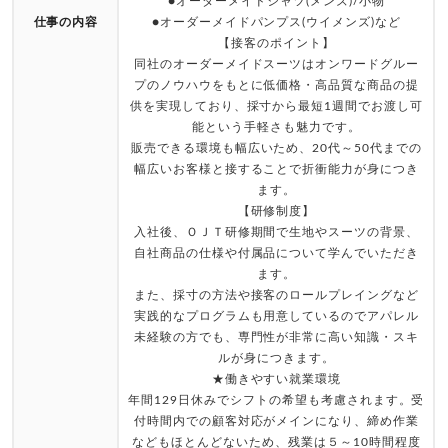
●オーダーメイドシャツ(メンズ)/小物
仕事の内容
●オーダーメイドパンプス(ウイメンズ)など
【接客のポイント】
同社のオーダーメイドスーツはオンワードグルー
プのノウハウをもとに低価格・高品質な商品の提
供を実現しており、採寸から最短1週間でお渡し可
能という手軽さも魅力です。
販売できる環境も幅広いため、20代～50代までの
幅広いお客様と接することで折衝能力が身につき
ます。
【研修制度】
入社後、ＯＪＴ研修期間で生地やスーツの背景、
自社商品の仕様や付属品について学んでいただき
ます。
また、採寸の方法や接客のロールプレイングなど
実践的なプログラムも用意しているのでアパレル
未経験の方でも、専門性が非常に高い知識・スキ
ルが身につきます。
★働きやすい就業環境
年間129日休みでシフトの希望も考慮されます。受
付時間内での顧客対応がメインになり、締め作業
などもほとんどないため、残業は５～10時間程度