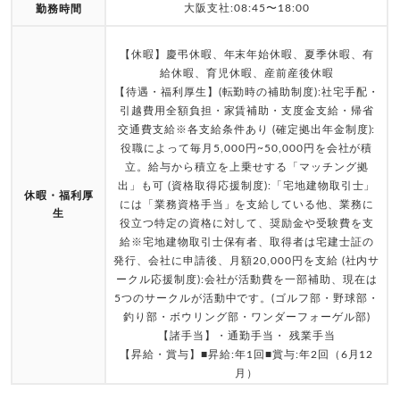
大阪支社:08:45〜18:00
勤務時間
【休暇】慶弔休暇、年末年始休暇、夏季休暇、有
給休暇、育児休暇、産前産後休暇
【待遇・福利厚生】(転勤時の補助制度):社宅手配・
引越費用全額負担・家賃補助・支度金支給・帰省
交通費支給※各支給条件あり (確定拠出年金制度):
役職によって毎月5,000円~50,000円を会社が積
立。給与から積立を上乗せする「マッチング拠
出」も可 (資格取得応援制度):「宅地建物取引士」
休暇・福利厚
には「業務資格手当」を支給している他、業務に
生
役立つ特定の資格に対して、奨励金や受験費を支
給※宅地建物取引士保有者、取得者は宅建士証の
発行、会社に申請後、月額20,000円を支給 (社内サ
ークル応援制度):会社が活動費を一部補助、現在は
5つのサークルが活動中です。(ゴルフ部・野球部・
釣り部・ボウリング部・ワンダーフォーゲル部)
【諸手当】・通勤手当・ 残業手当
【昇給・賞与】■昇給:年1回■賞与:年2回（6月12
月）