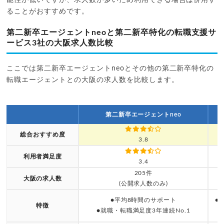
ることがおすすめです。
第二新卒エージェントneoと第二新卒特化の転職支援サ
ービス3社の大阪求人数比較
ここでは第二新卒エージェントneoとその他の第二新卒特化の
転職エージェントとの大阪の求人数を比較します。
第二新卒エージェントneo
総合おすすめ度
3.8
利用者満足度
3.4
205件
大阪の求人数
(公開求人数のみ)
●平均8時間のサポート
●
特徴
●就職・転職満足度3年連続No.1