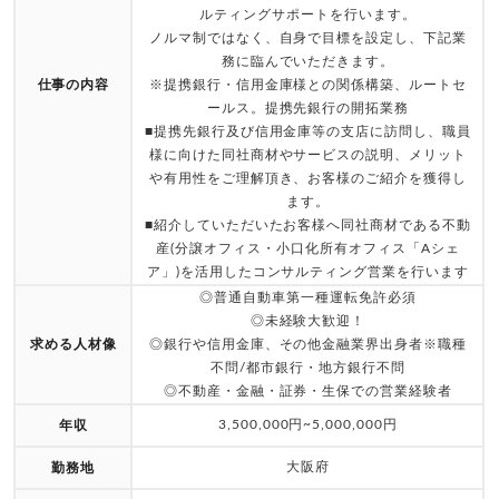
ルティングサポートを行います。
ノルマ制ではなく、自身で目標を設定し、下記業
務に臨んでいただきます。
仕事の内容
※提携銀行・信用金庫様との関係構築、ルートセ
ールス。提携先銀行の開拓業務
■提携先銀行及び信用金庫等の支店に訪問し、職員
様に向けた同社商材やサービスの説明、メリット
や有用性をご理解頂き、お客様のご紹介を獲得し
ます。
■紹介していただいたお客様へ同社商材である不動
産(分譲オフィス・小口化所有オフィス「Aシェ
ア」)を活用したコンサルティング営業を行います
◎普通自動車第一種運転免許必須
◎未経験大歓迎！
求める人材像
◎銀行や信用金庫、その他金融業界出身者※職種
不問/都市銀行・地方銀行不問
◎不動産・金融・証券・生保での営業経験者
3,500,000円~5,000,000円
年収
大阪府
勤務地