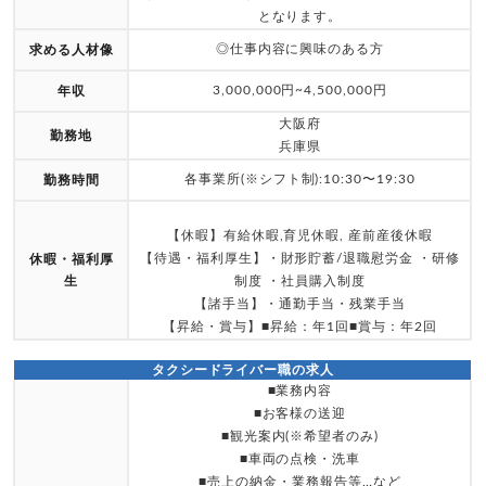
となります。
◎仕事内容に興味のある方
求める人材像
3,000,000円~4,500,000円
年収
大阪府
勤務地
兵庫県
各事業所(※シフト制):10:30〜19:30
勤務時間
【休暇】有給休暇,育児休暇, 産前産後休暇
【待遇・福利厚生】・財形貯蓄/退職慰労金 ・研修
休暇・福利厚
生
制度 ・社員購入制度
【諸手当】・通勤手当・残業手当
【昇給・賞与】■昇給：年1回■賞与：年2回
タクシードライバー職の求人
■業務内容
■お客様の送迎
■観光案内(※希望者のみ)
■車両の点検・洗車
■売上の納金・業務報告等…など