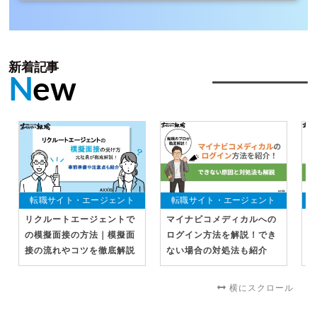
新着記事
N
ew
転職サイト・エージェント
転職サイト・エージェント
リクルートエージェントで
マイナビコメディカルへの
マ
の模擬面接の方法｜模擬面
ログイン方法を解説！でき
方
接の流れやコツを徹底解説
ない場合の対処法も紹介
合
横にスクロール