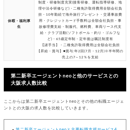
制度・研修制度充実(接客研修、運転指導研修、地
理や法令研修など)・二種免許取得費用全額会社負
担・10年勤続で海外旅行プレゼント・交通事故費
用・クレジットカード手数料は全額会社負担・事
休暇・福利厚
生
故修理費支給・制服代、燃料費、車両リース代支
給・クラブ活動(ソフトボール・釣り・ゴルフな
ど)・65歳定年制・定年後は嘱託制度有
【諸手当】・二種免許取得費用は全額会社負担
【昇給・賞与】■賞与:年2回(7月・12月)※半年間の
売上の7～12％を支給
第二新卒エージェントneoと他のサービスとの
大阪求人数比較
ここからは第二新卒エージェントneoとその他の転職エージェ
ントとの大阪の求人数を比較していきます。
第二新卒エージェントneoと主要転職支援サービス4