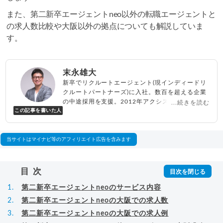
また、第二新卒エージェントneo以外の転職エージェントと
の求人数比較や大阪以外の拠点についても解説していま
す。
末永雄大
新卒でリクルートエージェント(現インディードリ
クルートパートナーズ)に入社。数百を超える企業
の中途採用を支援。2012年アクシス(株)設立、代
...続きを読む
この記事を書いた人
表取締役兼転職エージェントとして人材紹介サー
ビスを展開しながら、年間数百人以上のキャリア
相談に乗る。Youtubeチャンネル「
末永雄大 / す
べらない転職エージェント
」の総再生回数は2,000
当サイトはマイナビ等のアフィリエイト広告を含みます
万回以上。著書「
成功する転職面接
」「
キャリア
ロジック
」
▸
詳細プロフィール
（
amazon
）
目次
第二新卒エージェントneoのサービス内容
第二新卒エージェントneoの大阪での求人数
第二新卒エージェントneoの大阪での求人例