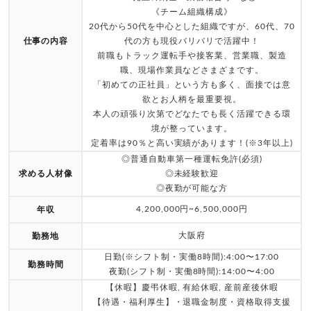
《チーム組織構成》
20代から50代を中心とした組織ですが、60代、70
仕事の内容
代の方も現役バリバリで活躍中！
前職もトラック運転手や接客業、営業職、製造
職、現場作業員などさまざまです。
「初めての正社員」という方も多く、面接では意
欲とお人柄を最重要視。
本人の頑張り次第でどなたでも長く活躍できる環
境が整っています。
定着率は90％と高い実績があります！(※3年以上)
◎普通自動車第一種運転免許(必須)
求める人材像
◎未経験歓迎
◎夜勤が可能な方
4,200,000円~6,500,000円
年収
大阪府
勤務地
日勤(※シフト制・実働8時間):4:00〜17:00
勤務時間
夜勤(シフト制・実働8時間):14:00〜4:00
【休暇】慶弔休暇, 有給休暇, 産前産後休暇
【待遇・福利厚生】・退職金制度・資格取得支援