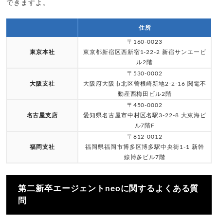
できますよ。
住所
〒160-0023
東京本社
東京都新宿区西新宿1-22-2 新宿サンエービ
ル2階
〒530-0002
大阪支社
大阪府大阪市北区曽根崎新地2-2-16 関電不
動産西梅田ビル2階
〒450-0002
名古屋支店
愛知県名古屋市中村区名駅3-22-8 大東海ビ
ル7階F
〒812-0012
福岡支社
福岡県福岡市博多区博多駅中央街1-1 新幹
線博多ビル7階
第二新卒エージェントneoに関するよくある質
問