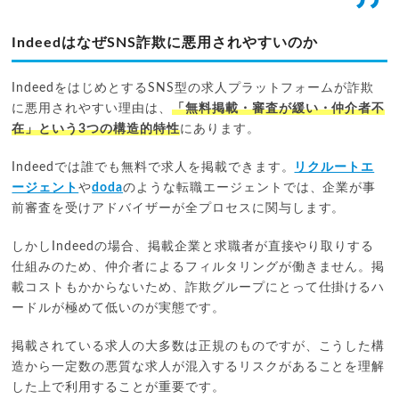
IndeedはなぜSNS詐欺に悪用されやすいのか
IndeedをはじめとするSNS型の求人プラットフォームが詐欺
に悪用されやすい理由は、
「無料掲載・審査が緩い・仲介者不
在」という3つの構造的特性
にあります。
Indeedでは誰でも無料で求人を掲載できます。
リクルートエ
ージェント
や
doda
のような転職エージェントでは、企業が事
前審査を受けアドバイザーが全プロセスに関与します。
しかしIndeedの場合、掲載企業と求職者が直接やり取りする
仕組みのため、仲介者によるフィルタリングが働きません。掲
載コストもかからないため、詐欺グループにとって仕掛けるハ
ードルが極めて低いのが実態です。
掲載されている求人の大多数は正規のものですが、こうした構
造から一定数の悪質な求人が混入するリスクがあることを理解
した上で利用することが重要です。