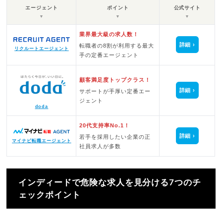
エージェント
ポイント
公式サイト
▼
▼
▼
業界最大級の求人数！
詳細
転職者の8割が利用する最大
リクルートエージェント
手の定番エージェント
顧客満足度トップクラス！
詳細
サポートが手厚い定番エー
ジェント
doda
20代支持率No.1！
詳細
若手を採用したい企業の正
マイナビ転職エージェント
社員求人が多数
インディードで危険な求人を見分ける7つのチ
ェックポイント