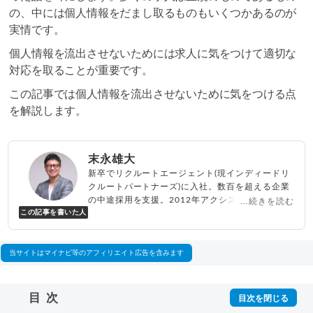
の、中には個人情報をだまし取るものもいくつかあるのが
実情です。
個人情報を流出させないためには求人に気をつけて適切な
対応を取ることが重要です。
この記事では個人情報を流出させないために気をつける点
を解説します。
末永雄大
新卒でリクルートエージェント(現インディードリ
クルートパートナーズ)に入社。数百を超える企業
の中途採用を支援。2012年アクシス(株)設立、代
...続きを読む
この記事を書いた人
表取締役兼転職エージェントとして人材紹介サー
ビスを展開しながら、年間数百人以上のキャリア
相談に乗る。Youtubeチャンネル「
末永雄大 / す
べらない転職エージェント
」の総再生回数は2,000
当サイトはマイナビ等のアフィリエイト広告を含みます
万回以上。著書「
成功する転職面接
」「
キャリア
ロジック
」
▸
詳細プロフィール
（
amazon
）
目次