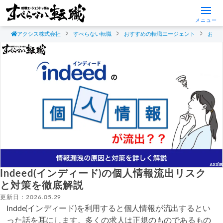
メニュー
アクシス株式会社
すべらない転職
おすすめの転職エージェント
おす
Indeed(インディード)の個人情報流出リスク
と対策を徹底解説
更新日：2026.05.29
Indde(インディード)を利用すると個人情報が流出するとい
った話を耳にします。多くの求人は正規のものであるもの