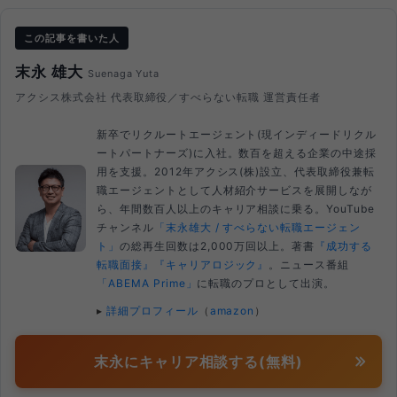
この記事を書いた人
末永 雄大
Suenaga Yuta
アクシス株式会社 代表取締役／すべらない転職 運営責任者
新卒でリクルートエージェント(現インディードリクル
ートパートナーズ)に入社。数百を超える企業の中途採
用を支援。2012年アクシス(株)設立、代表取締役兼転
職エージェントとして人材紹介サービスを展開しなが
ら、年間数百人以上のキャリア相談に乗る。YouTube
チャンネル
「末永雄大 / すべらない転職エージェン
ト」
の総再生回数は2,000万回以上。著書
『成功する
転職面接』
『キャリアロジック』
。ニュース番組
「ABEMA Prime」
に転職のプロとして出演。
▸
詳細プロフィール
（
amazon
）
末永にキャリア相談する(無料)