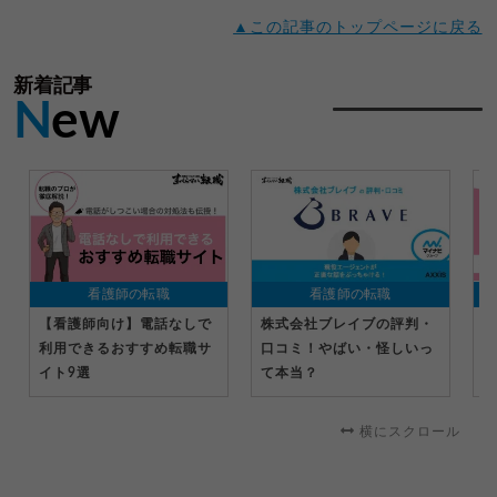
▲この記事のトップページに戻る
新着記事
N
ew
看護師の転職
看護師の転職
【看護師向け】電話なしで
株式会社ブレイブの評判・
【
利用できるおすすめ転職サ
口コミ！やばい・怪しいっ
の
イト9選
て本当？
形
収
横にスクロール