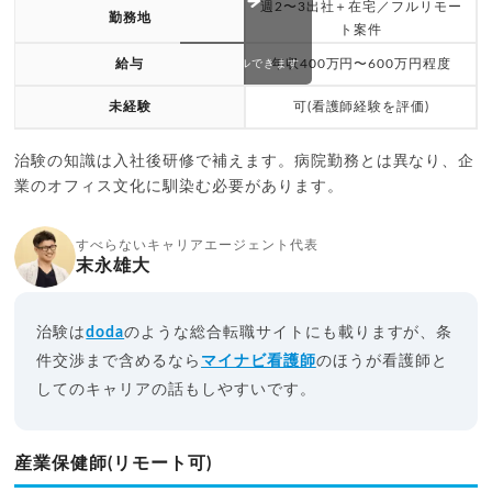
週2〜3出社＋在宅／フルリモー
勤務地
ト案件
給与
年収400万円〜600万円程度
スクロールできます
未経験
可(看護師経験を評価)
治験の知識は入社後研修で補えます。病院勤務とは異なり、企
業のオフィス文化に馴染む必要があります。
すべらないキャリアエージェント代表
末永雄大
治験は
doda
のような総合転職サイトにも載りますが、条
件交渉まで含めるなら
マイナビ看護師
のほうが看護師と
してのキャリアの話もしやすいです。
産業保健師(リモート可)