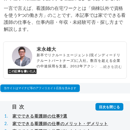
一言で言えば、看護師の在宅ワークとは「病棟以外で資格
を使う9つの働き方」のことです。本記事では家でできる看
護師の仕事を、仕事内容・年収・未経験可否・探し方まで
解説します。
末永雄大
新卒でリクルートエージェント(現インディードリ
クルートパートナーズ)に入社。数百を超える企業
の中途採用を支援。2012年アクシス(株)設立、代
...続きを読む
この記事を書いた人
表取締役兼転職エージェントとして人材紹介サー
ビスを展開しながら、年間数百人以上のキャリア
相談に乗る。Youtubeチャンネル「
末永雄大 / す
べらない転職エージェント
」の総再生回数は2,000
当サイトはマイナビ等のアフィリエイト広告を含みます
万回以上。著書「
成功する転職面接
」「
キャリア
ロジック
」
▸
詳細プロフィール
（
amazon
）
目次
家でできる看護師の仕事9選
家でできる看護師の仕事のメリット・デメリット