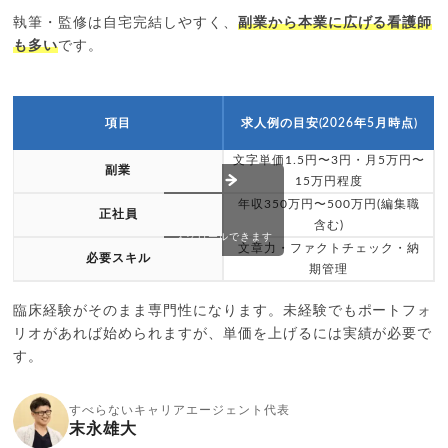
執筆・監修は自宅完結しやすく、
副業から本業に広げる看護師
も多い
です。
項目
求人例の目安(2026年5月時点)
文字単価1.5円〜3円・月5万円〜
副業
15万円程度
年収350万円〜500万円(編集職
正社員
含む)
スクロールできます
文章力・ファクトチェック・納
必要スキル
期管理
臨床経験がそのまま専門性になります。未経験でもポートフォ
リオがあれば始められますが、単価を上げるには実績が必要で
す。
すべらないキャリアエージェント代表
末永雄大