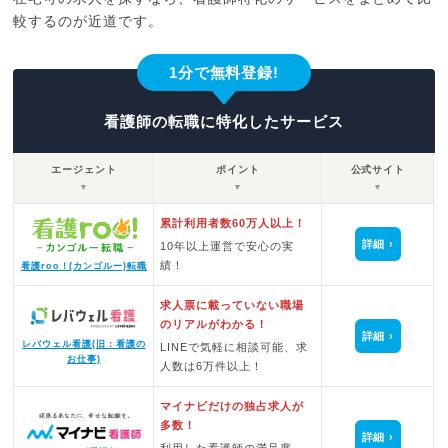
較するのが近道です。
1分で無料登録!
看護師の転職に特化したサービス
エージェント
ポイント
公式サイト
▼
▼
▼
累計利用者数60万人以上！
詳細
10年以上運営で安心の実
績！
看護roo！(カンゴルー)転職
求人票に載っていない職場
のリアルがわかる！
詳細
レバウェル看護(旧：看護の
LINEで気軽に相談可能、求
お仕事)
人数は6万件以上！
マイナビだけの独占求人が
多数！
詳細
利用した看護師の満足度