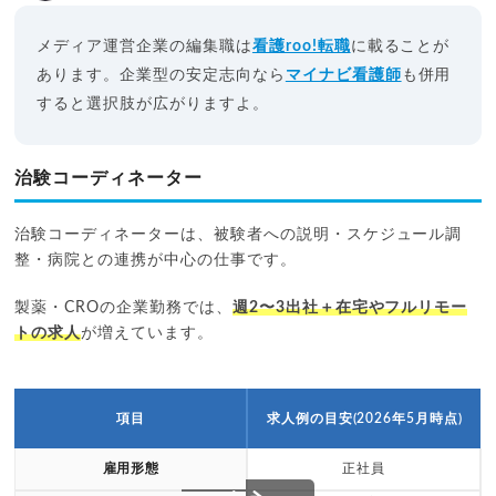
メディア運営企業の編集職は
看護roo!転職
に載ることが
あります。企業型の安定志向なら
マイナビ看護師
も併用
すると選択肢が広がりますよ。
治験コーディネーター
治験コーディネーターは、被験者への説明・スケジュール調
整・病院との連携が中心の仕事です。
製薬・CROの企業勤務では、
週2〜3出社＋在宅やフルリモー
トの求人
が増えています。
項目
求人例の目安(2026年5月時点)
雇用形態
正社員