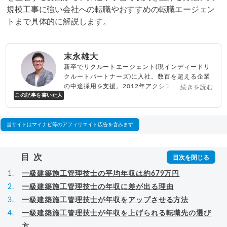
規模工事に強い会社への転職やおすすめの転職エージェン
トまで具体的に解説します。
末永雄大
新卒でリクルートエージェント(現インディードリ
クルートパートナーズ)に入社。数百を超える企業
の中途採用を支援。2012年アクシス(株)設立、代
...続きを読む
この記事を書いた人
表取締役兼転職エージェントとして人材紹介サー
ビスを展開しながら、年間数百人以上のキャリア
相談に乗る。Youtubeチャンネル「
末永雄大 / す
べらない転職エージェント
」の総再生回数は2,000
当サイトはマイナビ等のアフィリエイト広告を含みます
万回以上。著書「
成功する転職面接
」「
キャリア
ロジック
」
▸
詳細プロフィール
（
amazon
）
目次
一級建築施工管理技士の平均年収は約679万円
一級建築施工管理技士の年収に差が出る理由
一級建築施工管理技士が年収をアップさせる方法
一級建築施工管理技士が年収を上げられる転職先の選び
方