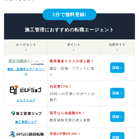
1分で無料登録!
施工管理におすすめの転職エージェント
エージェント
ポイント
公式サイト
▼
▼
▼
業界最多クラスの求人数！
詳細
建設・設備・プラントに強
建設・設備求人データベー
ス
い
内定率77%！
詳細
20代への手厚いサポートが
魅力
ビルドジョブ
若手なら未経験OK！
詳細
教育体制充実の求人多数
施工管理ジョブ
年収UP率99.4%！
詳細