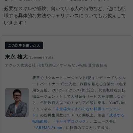
必要なスキルや経験、向いている人の特徴など、他にも転
職する具体的な方法やキャリアパスについてもお教えして
いきます！
この記事を書いた人
末永 雄大
Suenaga Yuta
アクシス株式会社 代表取締役／すべらない転職 運営責任者
新卒でリクルートエージェント(現インディードリクル
ートパートナーズ)に入社。数百を超える企業の中途採
用を支援。2012年アクシス(株)設立、代表取締役兼転
職エージェントとして人材紹介サービスを展開しなが
ら、年間数百人以上のキャリア相談に乗る。YouTube
チャンネル
「末永雄大 / すべらない転職エージェン
ト」
の総再生回数は2,000万回以上。著書
『成功する
転職面接』
『キャリアロジック』
。ニュース番組
「ABEMA Prime」
に転職のプロとして出演。