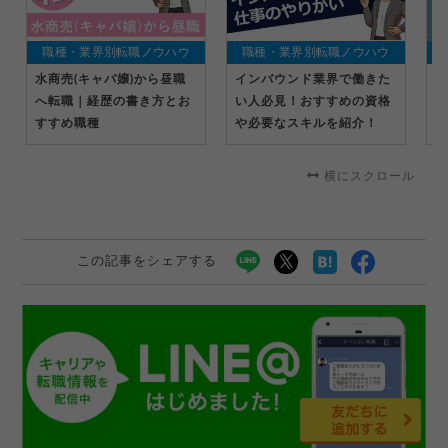
職種・業界別転職ノウハウ
職種・業界別転職ノウハウ
水商売(キャバ嬢)から昼職
インバウンド業界で働きた
ス
へ転職｜経歴の書き方とお
い人必見！おすすめの資格
い
すすめ職種
や必要なスキルを紹介！
体
横にスクロール
この記事をシェアする