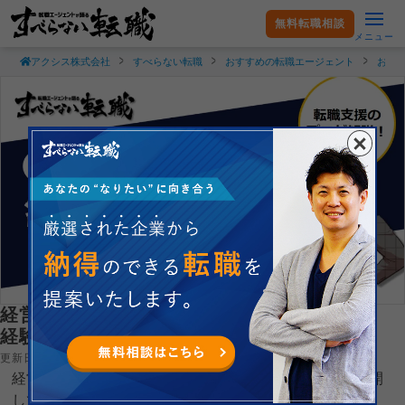
無料転職相談
メニュー
アクシス株式会社
すべらない転職
おすすめの転職エージェント
おす
経営企画への転職は難しい？必要なスキル＆
経験をお教えします！
更新日：2026.04.21
経営企画への転職難易度について人材紹介サービスを展開
している現役転職エージェントが解説しています。