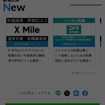
新着記事
N
ew
企業別転職ノウハウ
企業別転職ノウハウ
X Mile(クロスマイル)への
ニトリからの転職は難し
セ
転職方法！中途採用の難易
い？後悔しないための転職
法
度や評判口コミを解説！
理由と成功のコツを解説！
判
横にスクロール
この記事をシェアする