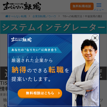
無料転職相談
メニュー
すべらない転職
企業別転職ノウハウ
TISへの転職方法！中途採用の難易
TISへの転職方法！中途採用の難易度・求人
情報を解説！
更新日：2023.06.05
独立系SIerであるTIS(ティアイエス)株式会社へ転職するコツ
を就職・転職支援のプロである現役転職エージェントが徹