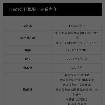
TISの会社概要・事業内容
TIS株式会社
会社名
東京都新宿区西新宿8丁目17番1
本社所在地
号
住友不動産新宿グランドタワー
1971年4月28日
創業
2008年4月1日
設立
100億円
資本金
取締役会長 桑野徹
代表取締役社長 岡本安史
代表取締役 安達雅彦
取締役
代表取締役副社長執行役員 柳
井城作
取締役 北岡隆之
取締役 新海章