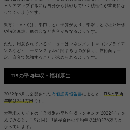
ャリアアップするには自分から挑戦していく積極性が重要にな
ってくるようです。
教育については、部門ごとに予算があり、部署ごとで社外研修
や講師派遣、勉強会など内容が異なるようです。
ただ、用意されているメニューはマネジメントやコンプライア
ンスなどヒューマンスキルに関するものが多く、技術面は一
定、自分で勉強することが求められるようです。
TISの平均年収・福利厚生
2022年6月に公開された
有価証券報告書
によると、
TISの平均
年収は741万円
です。
大手求人サイトの「業種別の平均年収ランキング(2022年)」を
見てみると、TISと同じIT業界全体の平均年収は約436万円と
なっています。