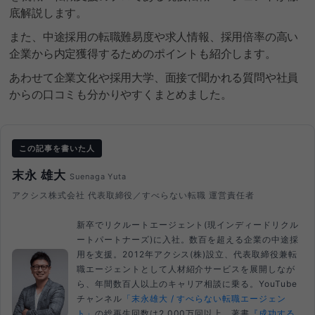
底解説します。
また、中途採用の転職難易度や求人情報、採用倍率の高い
企業から内定獲得するためのポイントも紹介します。
あわせて企業文化や採用大学、面接で聞かれる質問や社員
からの口コミも分かりやすくまとめました。
この記事を書いた人
末永 雄大
Suenaga Yuta
アクシス株式会社 代表取締役／すべらない転職 運営責任者
新卒でリクルートエージェント(現インディードリクル
ートパートナーズ)に入社。数百を超える企業の中途採
用を支援。2012年アクシス(株)設立、代表取締役兼転
職エージェントとして人材紹介サービスを展開しなが
ら、年間数百人以上のキャリア相談に乗る。YouTube
チャンネル
「末永雄大 / すべらない転職エージェン
ト」
の総再生回数は2,000万回以上。著書
『成功する