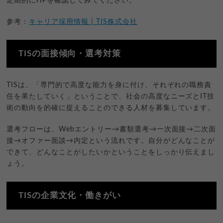
定期的にHPを確認してみてください。
参考：
キャリア採用情報 | TIS株式会社
TISの面接傾向・選考対策
TISは、「専門的で高度な能力を身に付け、それぞれの職務責
任を果たしていく」ということで、社会の高度なニーズとIT技
術の動向を的確に捉えることのできる人材を募集しています。
選考フローは、Webエントリー→書類選考→一次面接→二次面
接→オファー面談→内定という流れです。自分がどんなことが
できて、どんなことがしたいかということをしっかり伝えまし
ょう。
TISの企業文化・働きがい