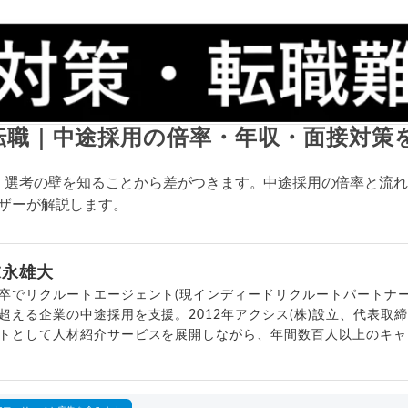
)転職｜中途採用の倍率・年収・面接対策
は、選考の壁を知ることから差がつきます。中途採用の倍率と流
ザーが解説します。
末永雄大
卒でリクルートエージェント(現インディードリクルートパートナー
超える企業の中途採用を支援。2012年アクシス(株)設立、代表取
トとして人材紹介サービスを展開しながら、年間数百人以上のキャ
outubeチャンネル「
末永雄大 / すべらない転職エージェント
」の総
回以上。著書「
成功する転職面接
」「
キャリアロジック
」
詳細プロフィール
（
amazon
）