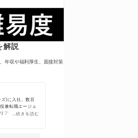
を解説
れ、年収や福利厚生、面接対策
ズ)に入社。数百
締役兼転職エージェ
リア相談に乗る。
...続きを読む
再生回数は2,000