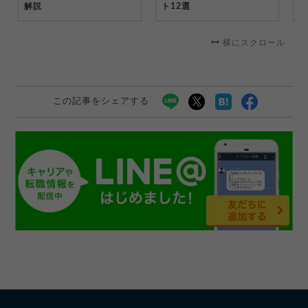
解説
ト12選
選
を
横にスクロール
この記事をシェアする