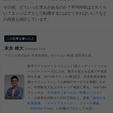
その他、どういった求人があるのか？平均年収はどれくら
い？エンジニアとして転職するにはどうすればいい？など
の内容も紹介しています。
この記事を書いた人
末永 雄大
Suenaga Yuta
アクシス株式会社 代表取締役／すべらない転職 運営責任者
新卒でリクルートエージェント(現インディードリクル
ートパートナーズ)に入社。数百を超える企業の中途採
用を支援。2012年アクシス(株)設立、代表取締役兼転
職エージェントとして人材紹介サービスを展開しなが
ら、年間数百人以上のキャリア相談に乗る。YouTube
チャンネル
「末永雄大 / すべらない転職エージェン
ト」
の総再生回数は2,000万回以上。著書
『成功する
転職面接』
『キャリアロジック』
。ニュース番組
「ABEMA Prime」
に転職のプロとして出演。