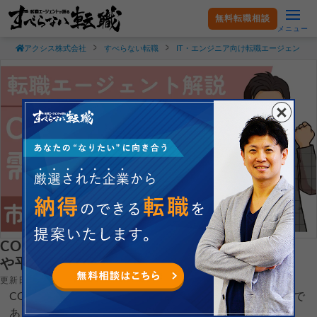
無料転職相談
メニュー
アクシス株式会社
すべらない転職
IT・エンジニア向け転職エージェント
COBOLって需要・将来性あるの？市場価値
や平均年収をプロが公開
更新日：2026.04.13
COBOLの需要や将来性について、就職・転職支援のプロで
ある現役転職エージェントが解説します。