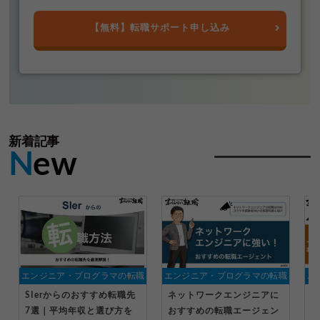
【無料】転職サポート申し込み
新着記事
N
ew
エンジニア・プログラマの転職
エンジニア・プログラマの転職
エ
SIerからのおすすめ転職先
ネットワークエンジニアに
イ
7選｜平均年収と選び方を
おすすめの転職エージェン
す