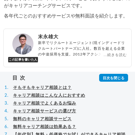
がキャリアコーチングサービスです。
各年代ごとのおすすめサービスや無料面談を紹介します。
末永雄大
新卒でリクルートエージェント(現インディードリ
クルートパートナーズ)に入社。数百を超える企業
の中途採用を支援。2012年アクシス(株)設立、代
...続きを読む
この記事を書いた人
表取締役兼転職エージェントとして人材紹介サー
ビスを展開しながら、年間数百人以上のキャリア
相談に乗る。Youtubeチャンネル「
末永雄大 / す
目次
べらない転職エージェント
」の総再生回数は2,000
万回以上。著書「
成功する転職面接
」「
キャリア
そもそもキャリア相談とは？
ロジック
」
▸
詳細プロフィール
（
amazon
）
キャリア相談はこんな人におすすめ
キャリア相談でよくあるお悩み
キャリア相談サービスの選び方
無料のキャリア相談サービス
無料キャリア相談は効果ある？
【年代別】無料・低価格でお試しができるキャリア相談