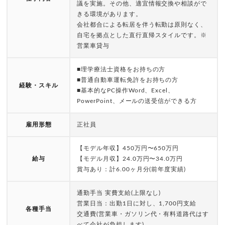
議を実施。その他、適宜情報交換や相談がで
きる環境があります。
会社都合による転居を伴う転勤は原則なく、
自宅を拠点とした直行直帰スタイルです。※
営業車貸与
■理学療法士資格をお持ちの方
■普通自動車運転免許をお持ちの方
経験・スキル
■基本的なPC操作Word、Excel、
PowerPoint、メールの送受信ができる方
雇用形態
正社員
【モデル年収】450万円〜650万円
給与
【モデル月収】24.0万円〜34.0万円
賞与あり：計6.00ヶ月分(前年度実績)
通勤手当 実費支給(上限なし)
営業日当：出勤1日に対し、1,700円支給
各種手当
交通費(営業車・ガソリン代・有料道路代はす
べて会社が負担します)