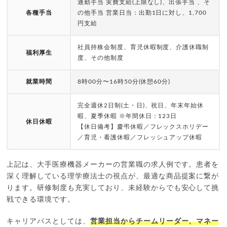
通勤手当 実費支給(上限なし)、出張手当 、そ
各種手当
の他手当 営業日当：出勤1日に対し、1,700
円支給
社員持株会制度、育児休暇制度、介護休職制
福利厚生
度、その他制度
就業時間
8時00分〜16時50分(休憩60分)
完全週休2日制(土・日)、祝日、年末年始休
暇、夏季休暇 ※年間休日：123日
休日休暇
【休日備考】慶弔休暇／フレックスホリデー
／育児・看護休暇／フレッシュアップ休暇
上記は、大手医療機器メーカーの営業職の求人例です。患者を
深く理解している理学療法士の視点が、最適な商品提案に繋が
ります。研修制度も充実しており、未経験からでも安心して挑
戦できる環境です。
キャリアパスとしては、
営業担当からチームリーダー、マネー