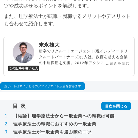
ツや成功させるポイントを解説します。
また、理学療法士が転職・就職するメリットやデメリット
も合わせて紹介します。
末永雄大
新卒でリクルートエージェント(現インディードリ
クルートパートナーズ)に入社。数百を超える企業
の中途採用を支援。2012年アクシス(株)設立、代
...続きを読む
この記事を書いた人
表取締役兼転職エージェントとして人材紹介サー
ビスを展開しながら、年間数百人以上のキャリア
相談に乗る。Youtubeチャンネル「
末永雄大 / す
べらない転職エージェント
」の総再生回数は2,000
当サイトはマイナビ等のアフィリエイト広告を含みます
万回以上。著書「
成功する転職面接
」「
キャリア
ロジック
」
▸
詳細プロフィール
（
amazon
）
目次
【結論】理学療法士から一般企業への転職は可能
理学療法士の転職におすすめの一般企業
理学療法士が一般企業を選ぶ際のコツ