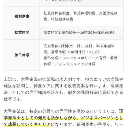
社員持株会制度、育児休暇制度、介護休職制
福利厚生
度、時短勤務制度
就業時間
就業時間1 8時00分〜16時50分(休憩60分)
完全週休2日制(土・日)、祝日、年末年始休
暇、夏季休暇 ※年間休日：123日
休日休暇
慶弔休暇／フレックスホリデー／育児・看護
休暇、／フレッシュアップ休暇
上記は、大手企業の営業職の求人例です。担当エリアの病院や
施設を訪問し、排泄ケアに関する改善提案を行います。理学療
法士としての専門知識を活かし、顧客の課題解決に貢献できる
仕事です。
大手企業は、特定の分野での専門性を深めるというよりは、
理
学療法士としての知見を活かしながら、ビジネスパーソンとし
て成長していくキャリア
になります。福利厚生が手厚く、ワー