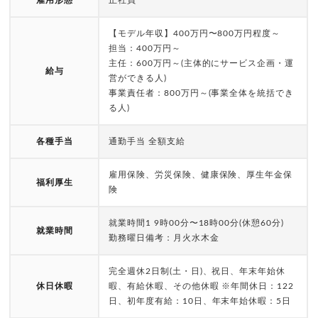
雇用形態
正社員
【モデル年収】400万円〜800万円程度～
担当：400万円～
主任：600万円～(主体的にサービス企画・運
給与
営ができる人)
事業責任者：800万円～(事業全体を統括でき
る人)
各種手当
通勤手当 全額支給
雇用保険、労災保険、健康保険、厚生年金保
福利厚生
険
就業時間1 9時00分〜18時00分(休憩60分)
就業時間
勤務曜日備考：月火水木金
完全週休2日制(土・日)、祝日、年末年始休
休日休暇
暇、有給休暇、その他休暇 ※年間休日：122
日、初年度有給：10日、年末年始休暇：5日