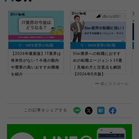
IT・WEB業界の転職
IT・WEB業界の転職
【2026年最新版】IT業界は
SIer業界への転職におすす
I
将来性がない？今後の動向
めの転職エージェント14選
ト
や需要の高いおすすめ職種
｜見極め方と注意点も解説
出
を紹介
【2026年8月版】
解
横にスクロール
この記事をシェアする