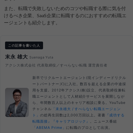
また、転職で失敗しないためのコツや転職する際に気を付
けるべき企業、SaaS企業に転職するのにおすすめの転職エ
ージェントも紹介します。
この記事を書いた人
末永 雄大
Suenaga Yuta
アクシス株式会社 代表取締役／すべらない転職 運営責任者
新卒でリクルートエージェント(現インディードリクル
ートパートナーズ)に入社。数百を超える企業の中途採
用を支援。2012年アクシス(株)設立、代表取締役兼転
職エージェントとして人材紹介サービスを展開しなが
ら、年間数百人以上のキャリア相談に乗る。YouTube
チャンネル
「末永雄大 / すべらない転職エージェン
ト」
の総再生回数は2,000万回以上。著書
『成功する
転職面接』
『キャリアロジック』
。ニュース番組
「ABEMA Prime」
に転職のプロとして出演。