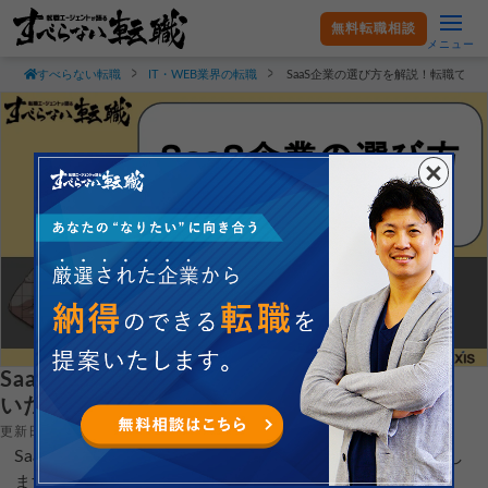
無料転職相談
メニュー
すべらない転職
IT・WEB業界の転職
SaaS企業の選び方を解説！転職で
SaaS企業の選び方を解説！転職で失敗しな
いためのコツも紹介
更新日：2025.02.17
SaaS企業の選び方を現役の転職エージェントが徹底解説し
ます。