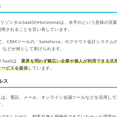
S
SaaS(ホリゾンタルSaaS)のHorizontalは、水平のという意
利用されることを言い表しています。
て、CRMツールの「Salesforce」やクラウド会計システムの
an」などが例として挙げられます。
l SaaSは、
業界を問わず幅広い企業や個人が利用できる汎
サービスを提供
しています。
ルス
スは、電話、メール、オンライン会議ツールなどを活用して
す。
ングをしながら、顧客自身も明確化できていなかった課題や