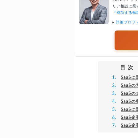
リア相談に乗る
『成功する転
▸
詳細プロフ
目次
SaaS
SaaS
SaaS
SaaS
SaaS
SaaS
SaaS