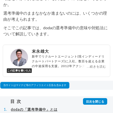
か。
選考準備中のままなかなか進まないのには、いくつかの理
由が考えられます。
そこでこの記事では、dodaの選考準備中の意味や対処法に
ついて解説していきます。
末永雄大
新卒でリクルートエージェント(現インディードリ
クルートパートナーズ)に入社。数百を超える企業
の中途採用を支援。2012年アクシス(株)設立、代
...続きを読む
この記事を書いた人
表取締役兼転職エージェントとして人材紹介サー
ビスを展開しながら、年間数百人以上のキャリア
相談に乗る。Youtubeチャンネル「
末永雄大 / す
べらない転職エージェント
」の総再生回数は2,000
当サイトはマイナビ等のアフィリエイト広告を含みます
万回以上。著書「
成功する転職面接
」「
キャリア
ロジック
」
▸
詳細プロフィール
（
amazon
）
目次
dodaの「選考準備中」とは