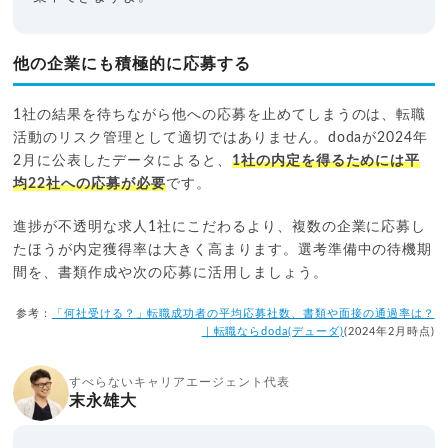
他の企業にも積極的に応募する
1社の結果を待ちながら他への応募を止めてしまうのは、転職
活動のリスク管理として適切ではありません。dodaが2024年
2月に公表したデータによると、
1社の内定を得るためには平
均22社への応募が必要
です。
進捗が不透明な求人1社にこだわるより、複数の企業に応募し
たほうが内定獲得率は大きく高まります。選考準備中の待機期
間を、書類作成や次の応募に活用しましょう。
参考：
「何社受ける？」転職成功者の平均応募社数、書類や面接の通過率は？
｜転職ならdoda(デューダ)
(2024年2月時点)
すべらないキャリアエージェント代表
末永雄大