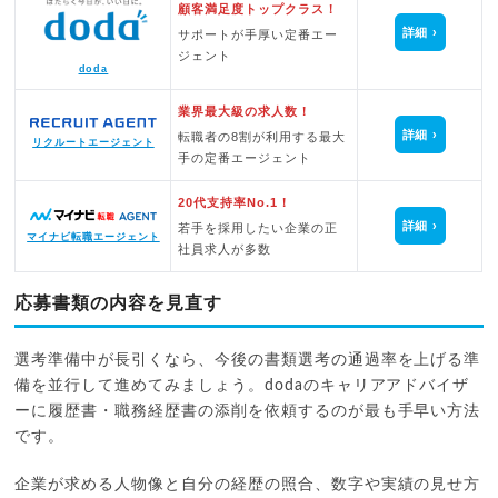
顧客満足度トップクラス！
詳細
サポートが手厚い定番エー
ジェント
doda
業界最大級の求人数！
詳細
転職者の8割が利用する最大
リクルートエージェント
手の定番エージェント
20代支持率No.1！
詳細
若手を採用したい企業の正
マイナビ転職エージェント
社員求人が多数
応募書類の内容を見直す
選考準備中が長引くなら、今後の書類選考の通過率を上げる準
備を並行して進めてみましょう。dodaのキャリアアドバイザ
ーに履歴書・職務経歴書の添削を依頼するのが最も手早い方法
です。
企業が求める人物像と自分の経歴の照合、数字や実績の見せ方