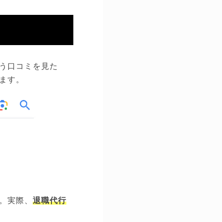
う口コミを見た
ます。
。実際、
退職代行